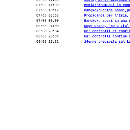
07/08 11:55
Ceuta, morto migrante 
07/08 11:00
Media:"Khamenei in con
07/08 10:12
Bangkok:uccide nonni,p
07/08 08:55
Propaganda per l'Isis,
07/08 08:00
Bangkok, spari in una 
06/08 21:00
Rogo Crans, "No a Ital
06/08 20:34
Ue: controlli ai confi
06/08 20:34
Ue: controlli confine 
06/08 19:52
14enne precipita sul L