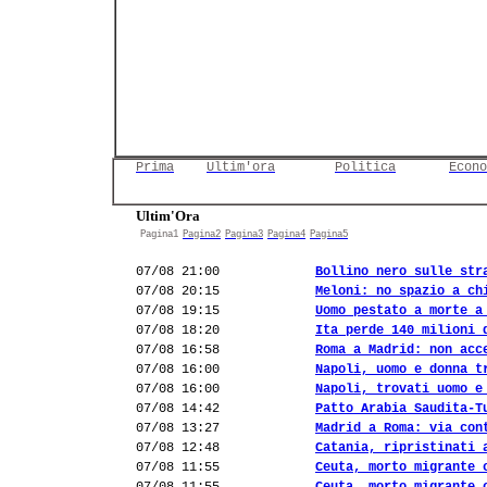
Prima
Ultim'ora
Politica
Econo
Ultim'Ora
Pagina1
Pagina2
Pagina3
Pagina4
Pagina5
07/08 21:00
Bollino nero sulle str
07/08 20:15
Meloni: no spazio a ch
07/08 19:15
Uomo pestato a morte a
07/08 18:20
Ita perde 140 milioni 
07/08 16:58
Roma a Madrid: non acc
07/08 16:00
Napoli, uomo e donna t
07/08 16:00
Napoli, trovati uomo e
07/08 14:42
Patto Arabia Saudita-T
07/08 13:27
Madrid a Roma: via con
07/08 12:48
Catania, ripristinati 
07/08 11:55
Ceuta, morto migrante 