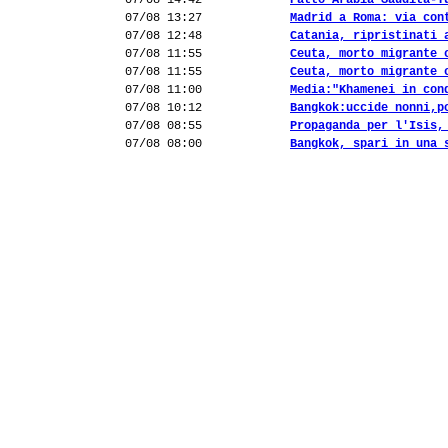
07/08 14:42
Patto Arabia Saudita-T
07/08 13:27
Madrid a Roma: via con
07/08 12:48
Catania, ripristinati 
07/08 11:55
Ceuta, morto migrante 
07/08 11:55
Ceuta, morto migrante 
07/08 11:00
Media:"Khamenei in con
07/08 10:12
Bangkok:uccide nonni,p
07/08 08:55
Propaganda per l'Isis,
07/08 08:00
Bangkok, spari in una 