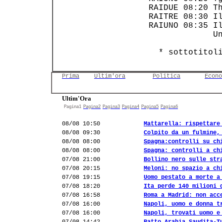
 RAIDUE 08:20 Th
 RAITRE 08:30 Il
 RAIUNO 08:35 Il
              Un
   * sottotitol
Prima
Ultim'ora
Politica
Econo
Ultim'Ora
Pagina1
Pagina2
Pagina3
Pagina4
Pagina5
Pagina6
08/08 10:50
Mattarella: rispettare
08/08 09:30
Colpito da un fulmine,
08/08 08:00
Spagna:controlli su ch
08/08 08:00
Spagna: controlli a ch
07/08 21:00
Bollino nero sulle str
07/08 20:15
Meloni: no spazio a ch
07/08 19:15
Uomo pestato a morte a
07/08 18:20
Ita perde 140 milioni 
07/08 16:58
Roma a Madrid: non acc
07/08 16:00
Napoli, uomo e donna t
07/08 16:00
Napoli, trovati uomo e