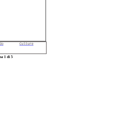
do
Culture
a 1 di 5