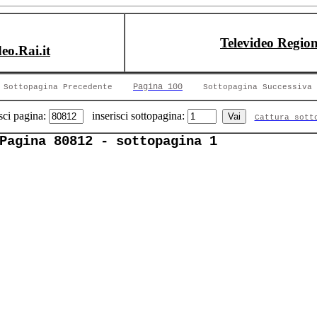
Televideo Region
deo.Rai.it
Pagina 100
Sottopagina Precedente
Sottopagina Successiva
sci pagina:
inserisci sottopagina:
Cattura sott
Pagina 80812 - sottopagina 1