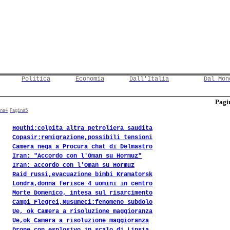
Politica
Economia
Dall'Italia
Dal Mon
Pagin
na4
Pagina5
Houthi:colpita altra petroliera saudita
Copasir:remigrazione,possibili tensioni
Camera nega a Procura chat di Delmastro
Iran: "Accordo con l'Oman su Hormuz"
Iran: accordo con l'Oman su Hormuz
Raid russi,evacuazione bimbi Kramatorsk
Londra,donna ferisce 4 uomini in centro
Morte Domenico, intesa sul risarcimento
Campi Flegrei,Musumeci:fenomeno subdolo
Ue, ok Camera a risoluzione maggioranza
Ue,ok Camera a risoluzione maggioranza