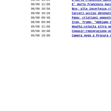
06/08 11:09
E'morto Francesco Gucc
06/08 11:09
E' morto Francesco Guc
06/08 10:56
Bce: alta incertezza,r
06/08 10:20
Carceri,ucciso detenut
06/08 09:40
Papa: cristiani oppost
06/08 09:00
Iran, Trump: "Abbiamo 
05/08 21:00
Houthi:colpita altra p
05/08 20:08
Copasir:remigrazione,p
05/08 19:00
Camera nega a Procura 