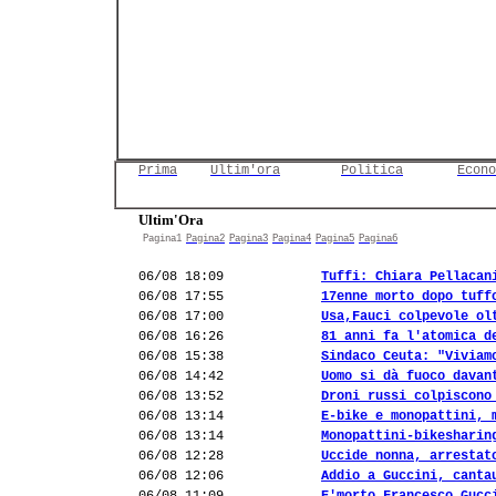
Prima
Ultim'ora
Politica
Econo
Ultim'Ora
Pagina1
Pagina2
Pagina3
Pagina4
Pagina5
Pagina6
06/08 18:09
Tuffi: Chiara Pellacan
06/08 17:55
17enne morto dopo tuff
06/08 17:00
Usa,Fauci colpevole ol
06/08 16:26
81 anni fa l'atomica d
06/08 15:38
Sindaco Ceuta: "Viviam
06/08 14:42
Uomo si dà fuoco davan
06/08 13:52
Droni russi colpiscono
06/08 13:14
E-bike e monopattini, 
06/08 13:14
Monopattini-bikesharin
06/08 12:28
Uccide nonna, arrestat
06/08 12:06
Addio a Guccini, canta