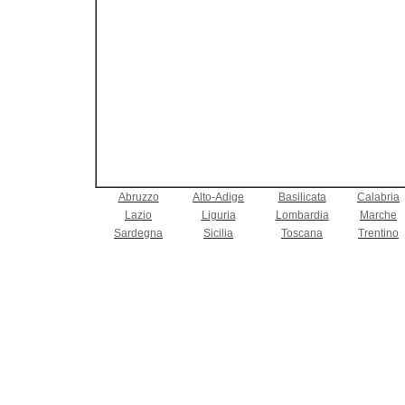
Abruzzo
Alto-Adige
Basilicata
Calabria
Lazio
Liguria
Lombardia
Marche
Sardegna
Sicilia
Toscana
Trentino