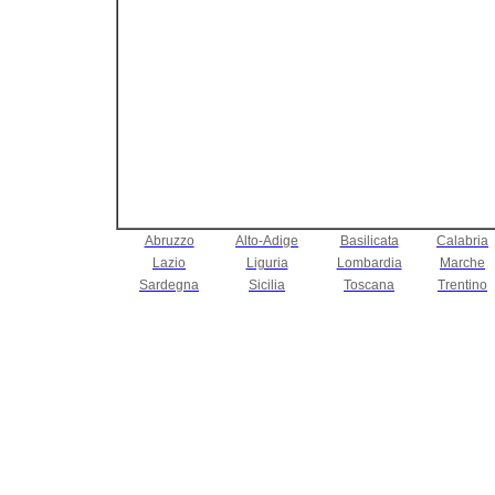
Abruzzo
Alto-Adige
Basilicata
Calabria
Lazio
Liguria
Lombardia
Marche
Sardegna
Sicilia
Toscana
Trentino