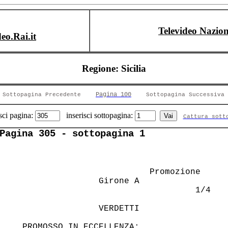
Televideo Nazion
deo.Rai.it
Regione: Sicilia
Pagina 100
Sottopagina Precedente
Sottopagina Successiva
sci pagina:
inserisci sottopagina:
Cattura sott
Pagina 305 - sottopagina 1
                           Promozione   

                 Girone A               

                                    1/4 

                 VERDETTI               

  PROMOSSO IN ECCELLENZA:               
