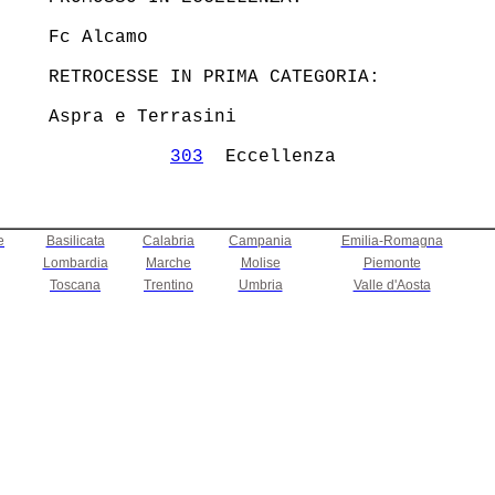
  Fc Alcamo                             

  RETROCESSE IN PRIMA CATEGORIA:        

  Aspra e Terrasini                     

303
e
Basilicata
Calabria
Campania
Emilia-Romagna
Lombardia
Marche
Molise
Piemonte
Toscana
Trentino
Umbria
Valle d'Aosta