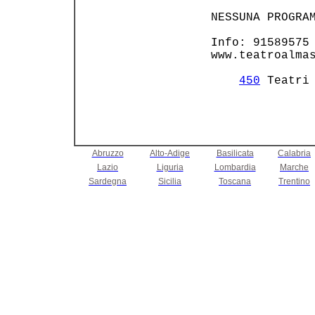
 NESSUNA PROGRAM
 Info: 91589575 
 www.teatroalmas
450
 Teatri
Abruzzo
Alto-Adige
Basilicata
Calabria
Lazio
Liguria
Lombardia
Marche
Sardegna
Sicilia
Toscana
Trentino