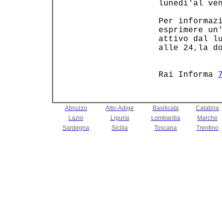
   lunedi'al ven
   Per informazi
   esprimere un'
   attivo dal lu
   alle 24,la do
                
   Rai Informa 
Abruzzo
Alto-Adige
Basilicata
Calabria
Lazio
Liguria
Lombardia
Marche
Sardegna
Sicilia
Toscana
Trentino