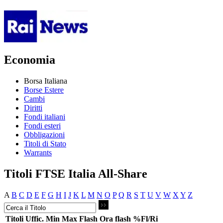
Economia
Borsa Italiana
Borse Estere
Cambi
Diritti
Fondi italiani
Fondi esteri
Obbligazioni
Titoli di Stato
Warrants
Titoli FTSE Italia All-Share
A
B
C
D
E
F
G
H
I
J
K
L
M
N
O
P
Q
R
S
T
U
V
W
X
Y
Z
Titoli
Uffic.
Min
Max
Flash
Ora flash
%Fl/Ri