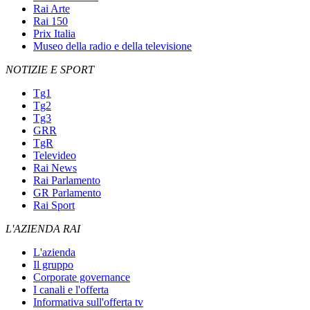
Rai Arte
Rai 150
Prix Italia
Museo della radio e della televisione
NOTIZIE E SPORT
Tg1
Tg2
Tg3
GRR
TgR
Televideo
Rai News
Rai Parlamento
GR Parlamento
Rai Sport
L'AZIENDA RAI
L'azienda
Il gruppo
Corporate governance
I canali e l'offerta
Informativa sull'offerta tv