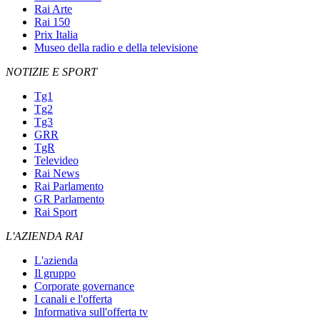
Rai Arte
Rai 150
Prix Italia
Museo della radio e della televisione
NOTIZIE E SPORT
Tg1
Tg2
Tg3
GRR
TgR
Televideo
Rai News
Rai Parlamento
GR Parlamento
Rai Sport
L'AZIENDA RAI
L'azienda
Il gruppo
Corporate governance
I canali e l'offerta
Informativa sull'offerta tv