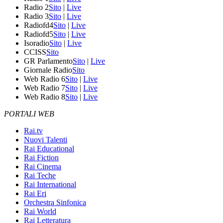
Radio 2
Sito
|
Live
Radio 3
Sito
|
Live
Radiofd4
Sito
|
Live
Radiofd5
Sito
|
Live
Isoradio
Sito
|
Live
CCISS
Sito
GR Parlamento
Sito
|
Live
Giornale Radio
Sito
Web Radio 6
Sito
|
Live
Web Radio 7
Sito
|
Live
Web Radio 8
Sito
|
Live
PORTALI WEB
Rai.tv
Nuovi Talenti
Rai Educational
Rai Fiction
Rai Cinema
Rai Teche
Rai International
Rai Eri
Orchestra Sinfonica
Rai World
Rai Letteratura