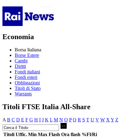
Economia
Borsa Italiana
Borse Estere
Cambi
Diritti
Fondi italiani
Fondi esteri
Obbligazioni
Titoli di Stato
Warrants
Titoli FTSE Italia All-Share
A
B
C
D
E
F
G
H
I
J
K
L
M
N
O
P
Q
R
S
T
U
V
W
X
Y
Z
Titoli
Uffic.
Min
Max
Flash
Ora flash
%Fl/Ri