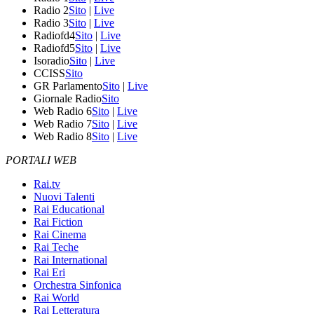
Radio 2
Sito
|
Live
Radio 3
Sito
|
Live
Radiofd4
Sito
|
Live
Radiofd5
Sito
|
Live
Isoradio
Sito
|
Live
CCISS
Sito
GR Parlamento
Sito
|
Live
Giornale Radio
Sito
Web Radio 6
Sito
|
Live
Web Radio 7
Sito
|
Live
Web Radio 8
Sito
|
Live
PORTALI WEB
Rai.tv
Nuovi Talenti
Rai Educational
Rai Fiction
Rai Cinema
Rai Teche
Rai International
Rai Eri
Orchestra Sinfonica
Rai World
Rai Letteratura