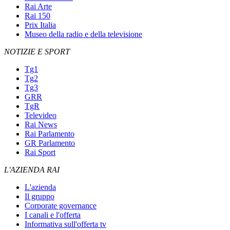
Rai Arte
Rai 150
Prix Italia
Museo della radio e della televisione
NOTIZIE E SPORT
Tg1
Tg2
Tg3
GRR
TgR
Televideo
Rai News
Rai Parlamento
GR Parlamento
Rai Sport
L'AZIENDA RAI
L'azienda
Il gruppo
Corporate governance
I canali e l'offerta
Informativa sull'offerta tv