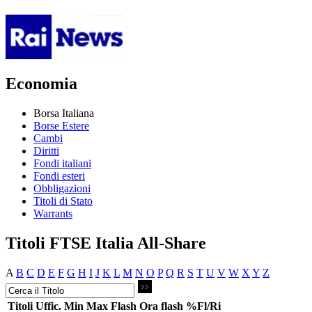
Economia
Borsa Italiana
Borse Estere
Cambi
Diritti
Fondi italiani
Fondi esteri
Obbligazioni
Titoli di Stato
Warrants
Titoli FTSE Italia All-Share
A
B
C
D
E
F
G
H
I
J
K
L
M
N
O
P
Q
R
S
T
U
V
W
X
Y
Z
Titoli
Uffic.
Min
Max
Flash
Ora flash
%Fl/Ri