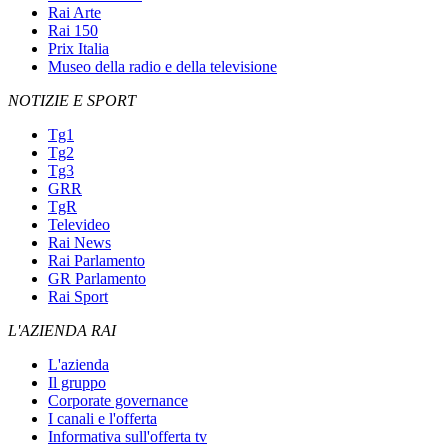
Rai Arte
Rai 150
Prix Italia
Museo della radio e della televisione
NOTIZIE E SPORT
Tg1
Tg2
Tg3
GRR
TgR
Televideo
Rai News
Rai Parlamento
GR Parlamento
Rai Sport
L'AZIENDA RAI
L'azienda
Il gruppo
Corporate governance
I canali e l'offerta
Informativa sull'offerta tv