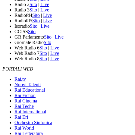
Radio 2
Sito
|
Live
Radio 3
Sito
|
Live
Radiofd4
Sito
|
Live
Radiofd5
Sito
|
Live
Isoradio
Sito
|
Live
CCISS
Sito
GR Parlamento
Sito
|
Live
Giornale Radio
Sito
Web Radio 6
Sito
|
Live
Web Radio 7
Sito
|
Live
Web Radio 8
Sito
|
Live
PORTALI WEB
Rai.tv
Nuovi Talenti
Rai Educational
Rai Fiction
Rai Cinema
Rai Teche
Rai International
Rai Eri
Orchestra Sinfonica
Rai World
Rai Letteratura