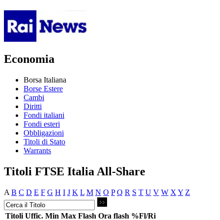
Economia
Borsa Italiana
Borse Estere
Cambi
Diritti
Fondi italiani
Fondi esteri
Obbligazioni
Titoli di Stato
Warrants
Titoli FTSE Italia All-Share
A
B
C
D
E
F
G
H
I
J
K
L
M
N
O
P
Q
R
S
T
U
V
W
X
Y
Z
Titoli
Uffic.
Min
Max
Flash
Ora flash
%Fl/Ri