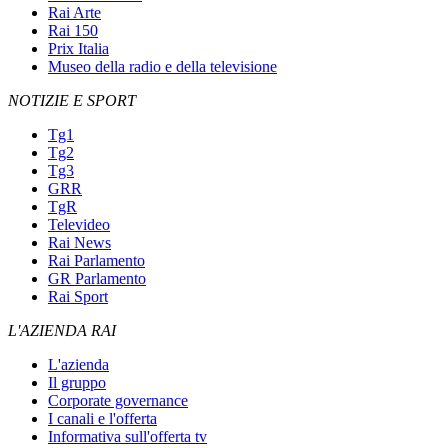
Rai Arte
Rai 150
Prix Italia
Museo della radio e della televisione
NOTIZIE E SPORT
Tg1
Tg2
Tg3
GRR
TgR
Televideo
Rai News
Rai Parlamento
GR Parlamento
Rai Sport
L'AZIENDA RAI
L'azienda
Il gruppo
Corporate governance
I canali e l'offerta
Informativa sull'offerta tv