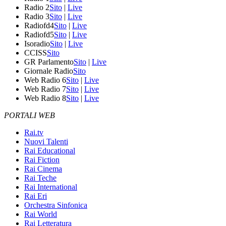
Radio 2
Sito
|
Live
Radio 3
Sito
|
Live
Radiofd4
Sito
|
Live
Radiofd5
Sito
|
Live
Isoradio
Sito
|
Live
CCISS
Sito
GR Parlamento
Sito
|
Live
Giornale Radio
Sito
Web Radio 6
Sito
|
Live
Web Radio 7
Sito
|
Live
Web Radio 8
Sito
|
Live
PORTALI WEB
Rai.tv
Nuovi Talenti
Rai Educational
Rai Fiction
Rai Cinema
Rai Teche
Rai International
Rai Eri
Orchestra Sinfonica
Rai World
Rai Letteratura