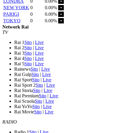
LONDRA
0
0.00%
NEW YORK
0
0.00%
PARIGI
0
0.00%
TOKYO
0
0.00%
Network Rai
TV
Rai 1
Sito
|
Live
Rai 2
Sito
|
Live
Rai 3
Sito
|
Live
Rai 4
Sito
|
Live
Rai 5
Sito
|
Live
Rainews
Sito
|
Live
Rai Gulp
Sito
|
Live
Rai Sport
Sito
|
Live
Rai Sport 2
Sito
|
Live
Rai Storia
Sito
|
Live
Rai Premium
Sito
|
Live
Rai Scuola
Sito
|
Live
Rai YoYo
Sito
|
Live
Rai Movie
Sito
|
Live
RADIO
Radio 1
Sito
|
Live