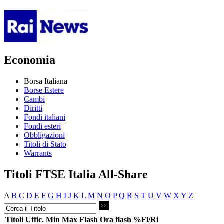
Economia
Borsa Italiana
Borse Estere
Cambi
Diritti
Fondi italiani
Fondi esteri
Obbligazioni
Titoli di Stato
Warrants
Titoli FTSE Italia All-Share
A
B
C
D
E
F
G
H
I
J
K
L
M
N
O
P
Q
R
S
T
U
V
W
X
Y
Z
Titoli
Uffic.
Min
Max
Flash
Ora flash
%Fl/Ri