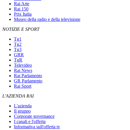
Rai Arte
Rai 150
Prix Italia
Museo della radio e della televisione
NOTIZIE E SPORT
Tg1
Tg2
Tg3
GRR
TgR
Televideo
Rai News
Rai Parlamento
GR Parlamento
Rai Sport
L'AZIENDA RAI
L'azienda
Il gruppo
Corporate governance
I canali e l'offerta
Informativa sull'offerta tv