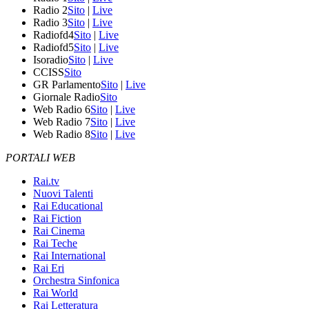
Radio 2
Sito
|
Live
Radio 3
Sito
|
Live
Radiofd4
Sito
|
Live
Radiofd5
Sito
|
Live
Isoradio
Sito
|
Live
CCISS
Sito
GR Parlamento
Sito
|
Live
Giornale Radio
Sito
Web Radio 6
Sito
|
Live
Web Radio 7
Sito
|
Live
Web Radio 8
Sito
|
Live
PORTALI WEB
Rai.tv
Nuovi Talenti
Rai Educational
Rai Fiction
Rai Cinema
Rai Teche
Rai International
Rai Eri
Orchestra Sinfonica
Rai World
Rai Letteratura