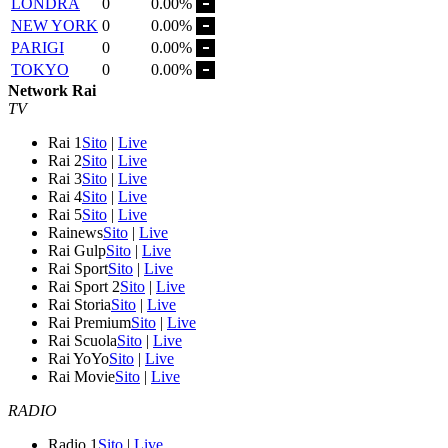
LONDRA
0
0.00%
NEW YORK
0
0.00%
PARIGI
0
0.00%
TOKYO
0
0.00%
Network Rai
TV
Rai 1
Sito
|
Live
Rai 2
Sito
|
Live
Rai 3
Sito
|
Live
Rai 4
Sito
|
Live
Rai 5
Sito
|
Live
Rainews
Sito
|
Live
Rai Gulp
Sito
|
Live
Rai Sport
Sito
|
Live
Rai Sport 2
Sito
|
Live
Rai Storia
Sito
|
Live
Rai Premium
Sito
|
Live
Rai Scuola
Sito
|
Live
Rai YoYo
Sito
|
Live
Rai Movie
Sito
|
Live
RADIO
Radio 1
Sito
|
Live