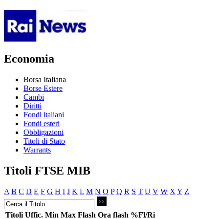
Economia
Borsa Italiana
Borse Estere
Cambi
Diritti
Fondi italiani
Fondi esteri
Obbligazioni
Titoli di Stato
Warrants
Titoli FTSE MIB
A
B
C
D
E
F
G
H
I
J
K
L
M
N
O
P
Q
R
S
T
U
V
W
X
Y
Z
Titoli
Uffic.
Min
Max
Flash
Ora flash
%Fl/Ri