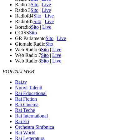
Radio 2
Sito
|
Live
Radio 3
Sito
|
Live
Radiofd4
Sito
|
Live
Radiofd5
Sito
|
Live
Isoradio
Sito
|
Live
CCISS
Sito
GR Parlamento
Sito
|
Live
Giornale Radio
Sito
Web Radio 6
Sito
|
Live
Web Radio 7
Sito
|
Live
Web Radio 8
Sito
|
Live
PORTALI WEB
Rai.tv
Nuovi Talenti
Rai Educational
Rai Fiction
Rai Cinema
Rai Teche
Rai International
Rai Eri
Orchestra Sinfonica
Rai World
Rai Letteratura