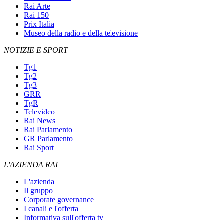
Rai Arte
Rai 150
Prix Italia
Museo della radio e della televisione
NOTIZIE E SPORT
Tg1
Tg2
Tg3
GRR
TgR
Televideo
Rai News
Rai Parlamento
GR Parlamento
Rai Sport
L'AZIENDA RAI
L'azienda
Il gruppo
Corporate governance
I canali e l'offerta
Informativa sull'offerta tv