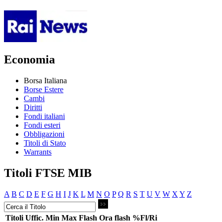
Economia
Borsa Italiana
Borse Estere
Cambi
Diritti
Fondi italiani
Fondi esteri
Obbligazioni
Titoli di Stato
Warrants
Titoli FTSE MIB
A
B
C
D
E
F
G
H
I
J
K
L
M
N
O
P
Q
R
S
T
U
V
W
X
Y
Z
Titoli
Uffic.
Min
Max
Flash
Ora flash
%Fl/Ri