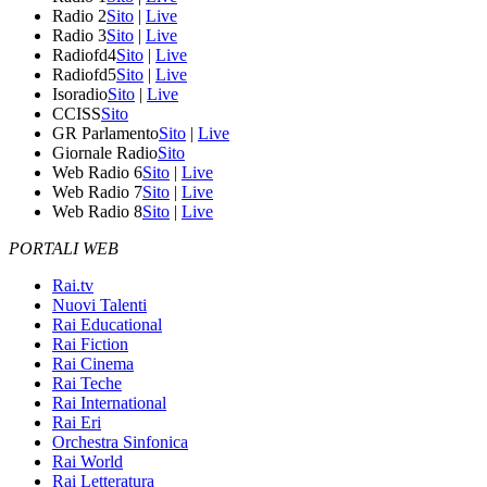
Radio 2
Sito
|
Live
Radio 3
Sito
|
Live
Radiofd4
Sito
|
Live
Radiofd5
Sito
|
Live
Isoradio
Sito
|
Live
CCISS
Sito
GR Parlamento
Sito
|
Live
Giornale Radio
Sito
Web Radio 6
Sito
|
Live
Web Radio 7
Sito
|
Live
Web Radio 8
Sito
|
Live
PORTALI WEB
Rai.tv
Nuovi Talenti
Rai Educational
Rai Fiction
Rai Cinema
Rai Teche
Rai International
Rai Eri
Orchestra Sinfonica
Rai World
Rai Letteratura