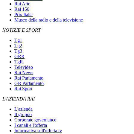
Rai Arte
Rai 150
Prix Italia
Museo della radio e della televisione
NOTIZIE E SPORT
Tg1
Tg2
Tg3
GRR
TgR
Televideo
Rai News
Rai Parlamento
GR Parlamento
Rai Sport
L'AZIENDA RAI
L'azienda
Il gruppo
Corporate governance
I canali e l'offerta
Informativa sull'offerta tv