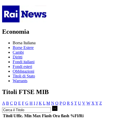
Economia
Borsa Italiana
Borse Estere
Cambi
Diritti
Fondi italiani
Fondi esteri
Obbligazioni
Titoli di Stato
Warrants
Titoli FTSE MIB
A
B
C
D
E
F
G
H
I
J
K
L
M
N
O
P
Q
R
S
T
U
V
W
X
Y
Z
Titoli
Uffic.
Min
Max
Flash
Ora flash
%Fl/Ri