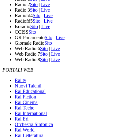
Radio 2
Sito
|
Live
Radio 3
Sito
|
Live
Radiofd4
Sito
|
Live
Radiofd5
Sito
|
Live
Isoradio
Sito
|
Live
CCISS
Sito
GR Parlamento
Sito
|
Live
Giornale Radio
Sito
Web Radio 6
Sito
|
Live
Web Radio 7
Sito
|
Live
Web Radio 8
Sito
|
Live
PORTALI WEB
Rai.tv
Nuovi Talenti
Rai Educational
Rai Fiction
Rai Cinema
Rai Teche
Rai International
Rai Eri
Orchestra Sinfonica
Rai World
Rai Letteratura