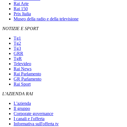
Rai Arte
Rai 150
Prix Italia
Museo della radio e della televisione
NOTIZIE E SPORT
Tg1
Tg2
Tg3
GRR
TgR
Televideo
Rai News
Rai Parlamento
GR Parlamento
Rai Sport
L'AZIENDA RAI
L'azienda
Il gruppo
Corporate governance
I canali e l'offerta
Informativa sull'offerta tv