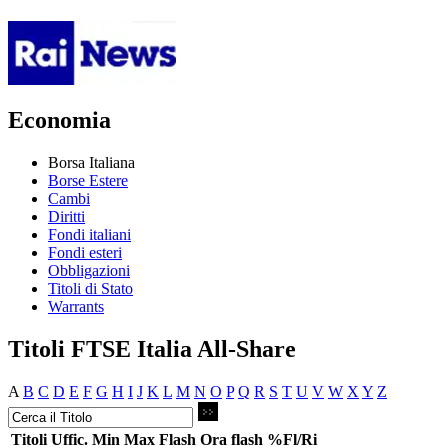
Economia
Borsa Italiana
Borse Estere
Cambi
Diritti
Fondi italiani
Fondi esteri
Obbligazioni
Titoli di Stato
Warrants
Titoli FTSE Italia All-Share
A
B
C
D
E
F
G
H
I
J
K
L
M
N
O
P
Q
R
S
T
U
V
W
X
Y
Z
Titoli
Uffic.
Min
Max
Flash
Ora flash
%Fl/Ri