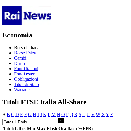
Economia
Borsa Italiana
Borse Estere
Cambi
Diritti
Fondi italiani
Fondi esteri
Obbligazioni
Titoli di Stato
Warrants
Titoli FTSE Italia All-Share
A
B
C
D
E
F
G
H
I
J
K
L
M
N
O
P
Q
R
S
T
U
V
W
X
Y
Z
Titoli
Uffic.
Min
Max
Flash
Ora flash
%Fl/Ri