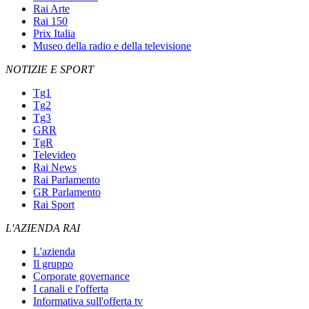
Rai Arte
Rai 150
Prix Italia
Museo della radio e della televisione
NOTIZIE E SPORT
Tg1
Tg2
Tg3
GRR
TgR
Televideo
Rai News
Rai Parlamento
GR Parlamento
Rai Sport
L'AZIENDA RAI
L'azienda
Il gruppo
Corporate governance
I canali e l'offerta
Informativa sull'offerta tv