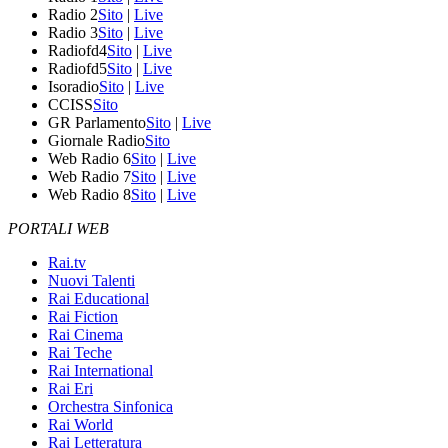
Radio 2
Sito
|
Live
Radio 3
Sito
|
Live
Radiofd4
Sito
|
Live
Radiofd5
Sito
|
Live
Isoradio
Sito
|
Live
CCISS
Sito
GR Parlamento
Sito
|
Live
Giornale Radio
Sito
Web Radio 6
Sito
|
Live
Web Radio 7
Sito
|
Live
Web Radio 8
Sito
|
Live
PORTALI WEB
Rai.tv
Nuovi Talenti
Rai Educational
Rai Fiction
Rai Cinema
Rai Teche
Rai International
Rai Eri
Orchestra Sinfonica
Rai World
Rai Letteratura