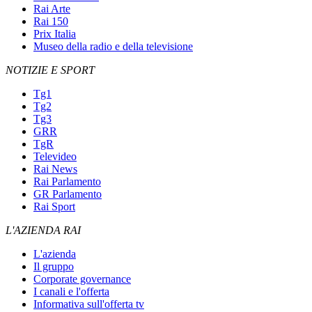
Rai Arte
Rai 150
Prix Italia
Museo della radio e della televisione
NOTIZIE E SPORT
Tg1
Tg2
Tg3
GRR
TgR
Televideo
Rai News
Rai Parlamento
GR Parlamento
Rai Sport
L'AZIENDA RAI
L'azienda
Il gruppo
Corporate governance
I canali e l'offerta
Informativa sull'offerta tv