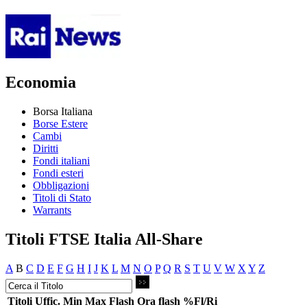
Economia
Borsa Italiana
Borse Estere
Cambi
Diritti
Fondi italiani
Fondi esteri
Obbligazioni
Titoli di Stato
Warrants
Titoli FTSE Italia All-Share
A
B
C
D
E
F
G
H
I
J
K
L
M
N
O
P
Q
R
S
T
U
V
W
X
Y
Z
Titoli
Uffic.
Min
Max
Flash
Ora flash
%Fl/Ri