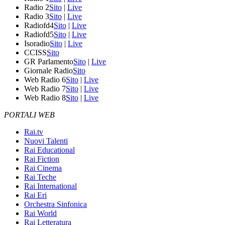
Radio 2
Sito
|
Live
Radio 3
Sito
|
Live
Radiofd4
Sito
|
Live
Radiofd5
Sito
|
Live
Isoradio
Sito
|
Live
CCISS
Sito
GR Parlamento
Sito
|
Live
Giornale Radio
Sito
Web Radio 6
Sito
|
Live
Web Radio 7
Sito
|
Live
Web Radio 8
Sito
|
Live
PORTALI WEB
Rai.tv
Nuovi Talenti
Rai Educational
Rai Fiction
Rai Cinema
Rai Teche
Rai International
Rai Eri
Orchestra Sinfonica
Rai World
Rai Letteratura