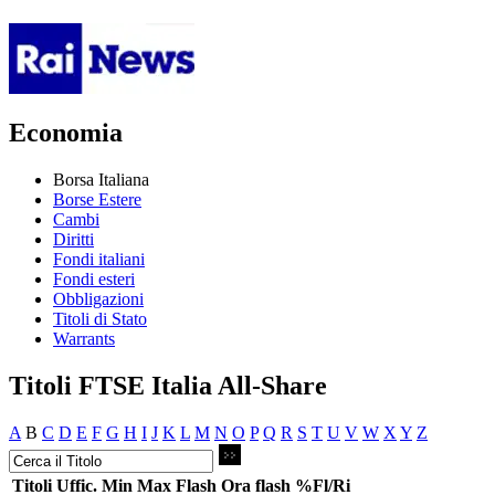
Economia
Borsa Italiana
Borse Estere
Cambi
Diritti
Fondi italiani
Fondi esteri
Obbligazioni
Titoli di Stato
Warrants
Titoli FTSE Italia All-Share
A
B
C
D
E
F
G
H
I
J
K
L
M
N
O
P
Q
R
S
T
U
V
W
X
Y
Z
Titoli
Uffic.
Min
Max
Flash
Ora flash
%Fl/Ri