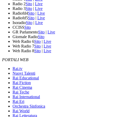
Radio 2
Sito
|
Live
Radio 3
Sito
|
Live
Radiofd4
Sito
|
Live
Radiofd5
Sito
|
Live
Isoradio
Sito
|
Live
CCISS
Sito
GR Parlamento
Sito
|
Live
Giornale Radio
Sito
Web Radio 6
Sito
|
Live
Web Radio 7
Sito
|
Live
Web Radio 8
Sito
|
Live
PORTALI WEB
Rai.tv
Nuovi Talenti
Rai Educational
Rai Fiction
Rai Cinema
Rai Teche
Rai International
Rai Eri
Orchestra Sinfonica
Rai World
Rai Letteratura