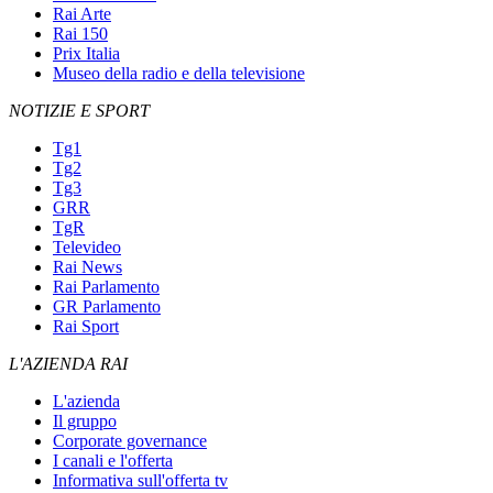
Rai Arte
Rai 150
Prix Italia
Museo della radio e della televisione
NOTIZIE E SPORT
Tg1
Tg2
Tg3
GRR
TgR
Televideo
Rai News
Rai Parlamento
GR Parlamento
Rai Sport
L'AZIENDA RAI
L'azienda
Il gruppo
Corporate governance
I canali e l'offerta
Informativa sull'offerta tv