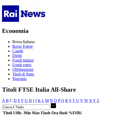
Economia
Borsa Italiana
Borse Estere
Cambi
Diritti
Fondi italiani
Fondi esteri
Obbligazioni
Titoli di Stato
Warrants
Titoli FTSE Italia All-Share
A
B
C
D
E
F
G
H
I
J
K
L
M
N
O
P
Q
R
S
T
U
V
W
X
Y
Z
Titoli
Uffic.
Min
Max
Flash
Ora flash
%Fl/Ri