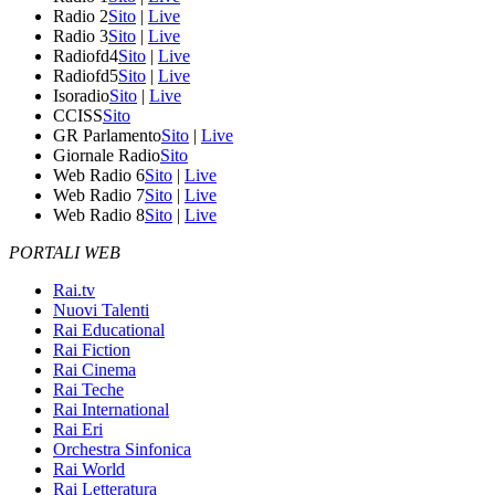
Radio 2
Sito
|
Live
Radio 3
Sito
|
Live
Radiofd4
Sito
|
Live
Radiofd5
Sito
|
Live
Isoradio
Sito
|
Live
CCISS
Sito
GR Parlamento
Sito
|
Live
Giornale Radio
Sito
Web Radio 6
Sito
|
Live
Web Radio 7
Sito
|
Live
Web Radio 8
Sito
|
Live
PORTALI WEB
Rai.tv
Nuovi Talenti
Rai Educational
Rai Fiction
Rai Cinema
Rai Teche
Rai International
Rai Eri
Orchestra Sinfonica
Rai World
Rai Letteratura