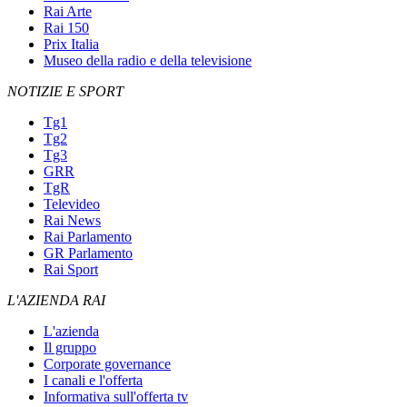
Rai Arte
Rai 150
Prix Italia
Museo della radio e della televisione
NOTIZIE E SPORT
Tg1
Tg2
Tg3
GRR
TgR
Televideo
Rai News
Rai Parlamento
GR Parlamento
Rai Sport
L'AZIENDA RAI
L'azienda
Il gruppo
Corporate governance
I canali e l'offerta
Informativa sull'offerta tv