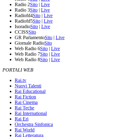
Radio 2
Sito
|
Live
Radio 3
Sito
|
Live
Radiofd4
Sito
|
Live
Radiofd5
Sito
|
Live
Isoradio
Sito
|
Live
CCISS
Sito
GR Parlamento
Sito
|
Live
Giornale Radio
Sito
Web Radio 6
Sito
|
Live
Web Radio 7
Sito
|
Live
Web Radio 8
Sito
|
Live
PORTALI WEB
Rai.tv
Nuovi Talenti
Rai Educational
Rai Fiction
Rai Cinema
Rai Teche
Rai International
Rai Eri
Orchestra Sinfonica
Rai World
Rai Letteratura