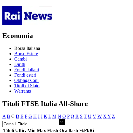
Economia
Borsa Italiana
Borse Estere
Cambi
Diritti
Fondi italiani
Fondi esteri
Obbligazioni
Titoli di Stato
Warrants
Titoli FTSE Italia All-Share
A
B
C
D
E
F
G
H
I
J
K
L
M
N
O
P
Q
R
S
T
U
V
W
X
Y
Z
Titoli
Uffic.
Min
Max
Flash
Ora flash
%Fl/Ri