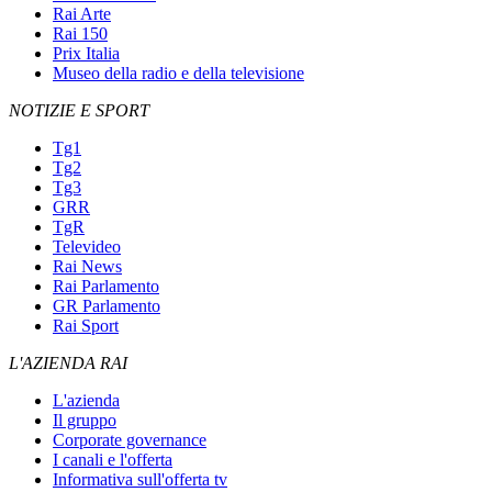
Rai Arte
Rai 150
Prix Italia
Museo della radio e della televisione
NOTIZIE E SPORT
Tg1
Tg2
Tg3
GRR
TgR
Televideo
Rai News
Rai Parlamento
GR Parlamento
Rai Sport
L'AZIENDA RAI
L'azienda
Il gruppo
Corporate governance
I canali e l'offerta
Informativa sull'offerta tv