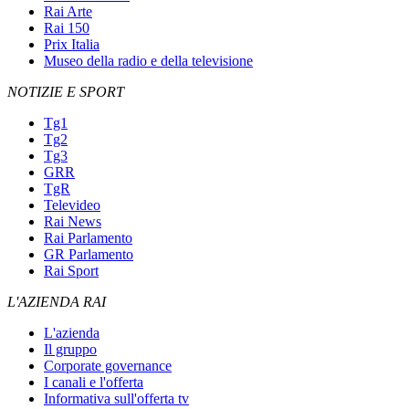
Rai Arte
Rai 150
Prix Italia
Museo della radio e della televisione
NOTIZIE E SPORT
Tg1
Tg2
Tg3
GRR
TgR
Televideo
Rai News
Rai Parlamento
GR Parlamento
Rai Sport
L'AZIENDA RAI
L'azienda
Il gruppo
Corporate governance
I canali e l'offerta
Informativa sull'offerta tv