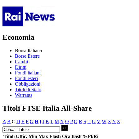
Economia
Borsa Italiana
Borse Estere
Cambi
Diritti
Fondi italiani
Fondi esteri
Obbligazioni
Titoli di Stato
Warrants
Titoli FTSE Italia All-Share
A
B
C
D
E
F
G
H
I
J
K
L
M
N
O
P
Q
R
S
T
U
V
W
X
Y
Z
Titoli
Uffic.
Min
Max
Flash
Ora flash
%Fl/Ri