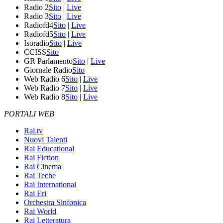
Radio 2
Sito
|
Live
Radio 3
Sito
|
Live
Radiofd4
Sito
|
Live
Radiofd5
Sito
|
Live
Isoradio
Sito
|
Live
CCISS
Sito
GR Parlamento
Sito
|
Live
Giornale Radio
Sito
Web Radio 6
Sito
|
Live
Web Radio 7
Sito
|
Live
Web Radio 8
Sito
|
Live
PORTALI WEB
Rai.tv
Nuovi Talenti
Rai Educational
Rai Fiction
Rai Cinema
Rai Teche
Rai International
Rai Eri
Orchestra Sinfonica
Rai World
Rai Letteratura