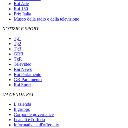
Rai Arte
Rai 150
Prix Italia
Museo della radio e della televisione
NOTIZIE E SPORT
Tg1
Tg2
Tg3
GRR
TgR
Televideo
Rai News
Rai Parlamento
GR Parlamento
Rai Sport
L'AZIENDA RAI
L'azienda
Il gruppo
Corporate governance
I canali e l'offerta
Informativa sull'offerta tv