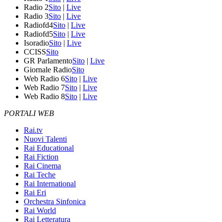
Radio 2
Sito
|
Live
Radio 3
Sito
|
Live
Radiofd4
Sito
|
Live
Radiofd5
Sito
|
Live
Isoradio
Sito
|
Live
CCISS
Sito
GR Parlamento
Sito
|
Live
Giornale Radio
Sito
Web Radio 6
Sito
|
Live
Web Radio 7
Sito
|
Live
Web Radio 8
Sito
|
Live
PORTALI WEB
Rai.tv
Nuovi Talenti
Rai Educational
Rai Fiction
Rai Cinema
Rai Teche
Rai International
Rai Eri
Orchestra Sinfonica
Rai World
Rai Letteratura