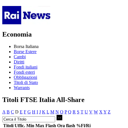
Economia
Borsa Italiana
Borse Estere
Cambi
Diritti
Fondi italiani
Fondi esteri
Obbligazioni
Titoli di Stato
Warrants
Titoli FTSE Italia All-Share
A
B
C
D
E
F
G
H
I
J
K
L
M
N
O
P
Q
R
S
T
U
V
W
X
Y
Z
Titoli
Uffic.
Min
Max
Flash
Ora flash
%Fl/Ri