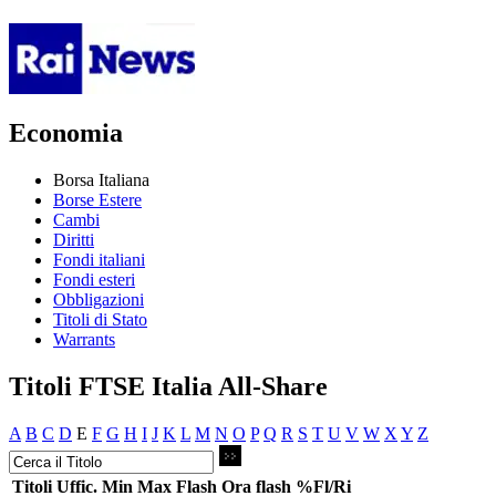
Economia
Borsa Italiana
Borse Estere
Cambi
Diritti
Fondi italiani
Fondi esteri
Obbligazioni
Titoli di Stato
Warrants
Titoli FTSE Italia All-Share
A
B
C
D
E
F
G
H
I
J
K
L
M
N
O
P
Q
R
S
T
U
V
W
X
Y
Z
Titoli
Uffic.
Min
Max
Flash
Ora flash
%Fl/Ri