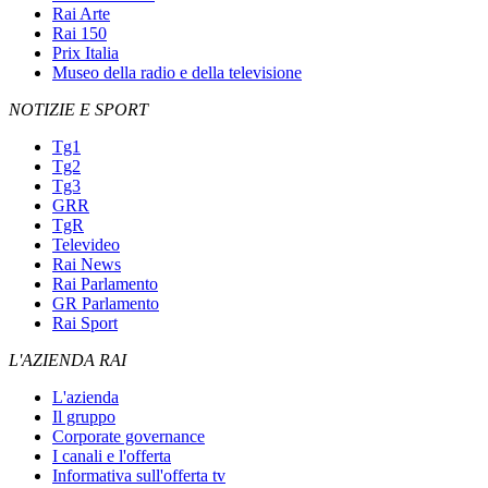
Rai Arte
Rai 150
Prix Italia
Museo della radio e della televisione
NOTIZIE E SPORT
Tg1
Tg2
Tg3
GRR
TgR
Televideo
Rai News
Rai Parlamento
GR Parlamento
Rai Sport
L'AZIENDA RAI
L'azienda
Il gruppo
Corporate governance
I canali e l'offerta
Informativa sull'offerta tv