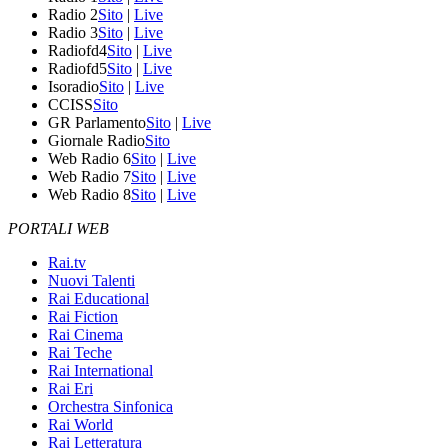
Radio 2
Sito
|
Live
Radio 3
Sito
|
Live
Radiofd4
Sito
|
Live
Radiofd5
Sito
|
Live
Isoradio
Sito
|
Live
CCISS
Sito
GR Parlamento
Sito
|
Live
Giornale Radio
Sito
Web Radio 6
Sito
|
Live
Web Radio 7
Sito
|
Live
Web Radio 8
Sito
|
Live
PORTALI WEB
Rai.tv
Nuovi Talenti
Rai Educational
Rai Fiction
Rai Cinema
Rai Teche
Rai International
Rai Eri
Orchestra Sinfonica
Rai World
Rai Letteratura