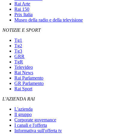
Rai Arte
Rai 150
Prix Italia
Museo della radio e della televisione
NOTIZIE E SPORT
Tg1
Tg2
Tg3
GRR
TgR
Televideo
Rai News
Rai Parlamento
GR Parlamento
Rai Sport
L'AZIENDA RAI
L'azienda
Il gruppo
Corporate governance
I canali e l'offerta
Informativa sull'offerta tv