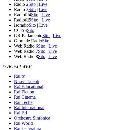
Radio 2
Sito
|
Live
Radio 3
Sito
|
Live
Radiofd4
Sito
|
Live
Radiofd5
Sito
|
Live
Isoradio
Sito
|
Live
CCISS
Sito
GR Parlamento
Sito
|
Live
Giornale Radio
Sito
Web Radio 6
Sito
|
Live
Web Radio 7
Sito
|
Live
Web Radio 8
Sito
|
Live
PORTALI WEB
Rai.tv
Nuovi Talenti
Rai Educational
Rai Fiction
Rai Cinema
Rai Teche
Rai International
Rai Eri
Orchestra Sinfonica
Rai World
Rai Letteratura