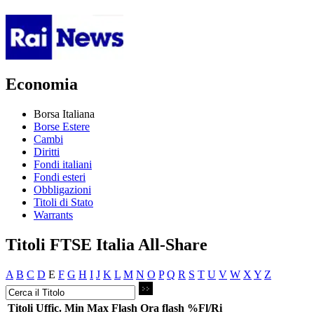
Economia
Borsa Italiana
Borse Estere
Cambi
Diritti
Fondi italiani
Fondi esteri
Obbligazioni
Titoli di Stato
Warrants
Titoli FTSE Italia All-Share
A
B
C
D
E
F
G
H
I
J
K
L
M
N
O
P
Q
R
S
T
U
V
W
X
Y
Z
Titoli
Uffic.
Min
Max
Flash
Ora flash
%Fl/Ri