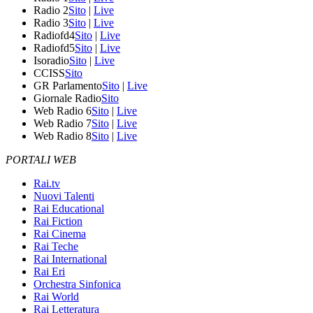
Radio 2
Sito
|
Live
Radio 3
Sito
|
Live
Radiofd4
Sito
|
Live
Radiofd5
Sito
|
Live
Isoradio
Sito
|
Live
CCISS
Sito
GR Parlamento
Sito
|
Live
Giornale Radio
Sito
Web Radio 6
Sito
|
Live
Web Radio 7
Sito
|
Live
Web Radio 8
Sito
|
Live
PORTALI WEB
Rai.tv
Nuovi Talenti
Rai Educational
Rai Fiction
Rai Cinema
Rai Teche
Rai International
Rai Eri
Orchestra Sinfonica
Rai World
Rai Letteratura