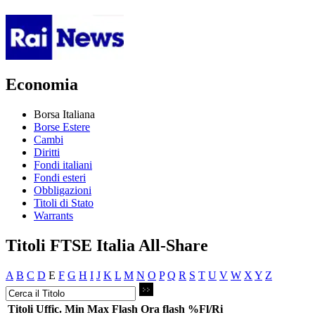
Economia
Borsa Italiana
Borse Estere
Cambi
Diritti
Fondi italiani
Fondi esteri
Obbligazioni
Titoli di Stato
Warrants
Titoli FTSE Italia All-Share
A
B
C
D
E
F
G
H
I
J
K
L
M
N
O
P
Q
R
S
T
U
V
W
X
Y
Z
Titoli
Uffic.
Min
Max
Flash
Ora flash
%Fl/Ri