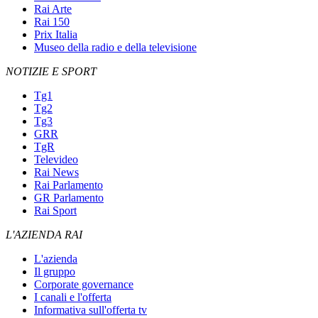
Rai Arte
Rai 150
Prix Italia
Museo della radio e della televisione
NOTIZIE E SPORT
Tg1
Tg2
Tg3
GRR
TgR
Televideo
Rai News
Rai Parlamento
GR Parlamento
Rai Sport
L'AZIENDA RAI
L'azienda
Il gruppo
Corporate governance
I canali e l'offerta
Informativa sull'offerta tv