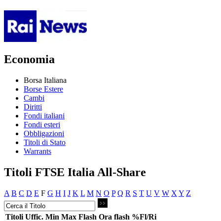
Economia
Borsa Italiana
Borse Estere
Cambi
Diritti
Fondi italiani
Fondi esteri
Obbligazioni
Titoli di Stato
Warrants
Titoli FTSE Italia All-Share
A
B
C
D
E
F
G
H
I
J
K
L
M
N
O
P
Q
R
S
T
U
V
W
X
Y
Z
Titoli
Uffic.
Min
Max
Flash
Ora flash
%Fl/Ri