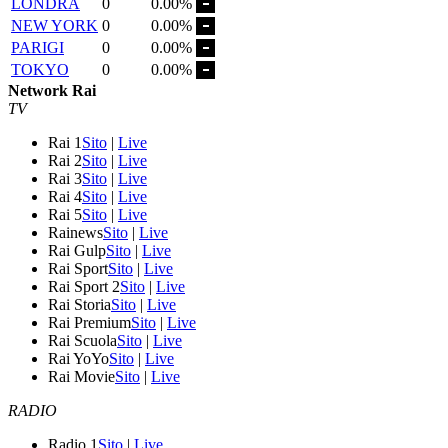
LONDRA
0
0.00%
NEW YORK
0
0.00%
PARIGI
0
0.00%
TOKYO
0
0.00%
Network Rai
TV
Rai 1
Sito
|
Live
Rai 2
Sito
|
Live
Rai 3
Sito
|
Live
Rai 4
Sito
|
Live
Rai 5
Sito
|
Live
Rainews
Sito
|
Live
Rai Gulp
Sito
|
Live
Rai Sport
Sito
|
Live
Rai Sport 2
Sito
|
Live
Rai Storia
Sito
|
Live
Rai Premium
Sito
|
Live
Rai Scuola
Sito
|
Live
Rai YoYo
Sito
|
Live
Rai Movie
Sito
|
Live
RADIO
Radio 1
Sito
|
Live