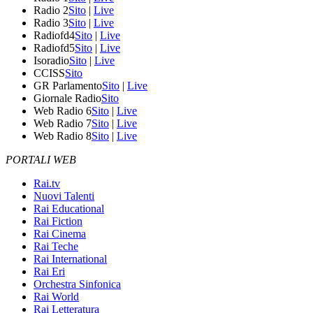
Radio 2
Sito
|
Live
Radio 3
Sito
|
Live
Radiofd4
Sito
|
Live
Radiofd5
Sito
|
Live
Isoradio
Sito
|
Live
CCISS
Sito
GR Parlamento
Sito
|
Live
Giornale Radio
Sito
Web Radio 6
Sito
|
Live
Web Radio 7
Sito
|
Live
Web Radio 8
Sito
|
Live
PORTALI WEB
Rai.tv
Nuovi Talenti
Rai Educational
Rai Fiction
Rai Cinema
Rai Teche
Rai International
Rai Eri
Orchestra Sinfonica
Rai World
Rai Letteratura