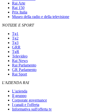
Rai Arte
Rai 150
Prix Italia
Museo della radio e della televisione
NOTIZIE E SPORT
Tg1
Tg2
Tg3
GRR
TgR
Televideo
Rai News
Rai Parlamento
GR Parlamento
Rai Sport
L'AZIENDA RAI
L'azienda
Il gruppo
Corporate governance
I canali e l'offerta
Informativa sull'offerta tv