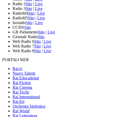
Radio 2
Sito
|
Live
Radio 3
Sito
|
Live
Radiofd4
Sito
|
Live
Radiofd5
Sito
|
Live
Isoradio
Sito
|
Live
CCISS
Sito
GR Parlamento
Sito
|
Live
Giornale Radio
Sito
Web Radio 6
Sito
|
Live
Web Radio 7
Sito
|
Live
Web Radio 8
Sito
|
Live
PORTALI WEB
Rai.tv
Nuovi Talenti
Rai Educational
Rai Fiction
Rai Cinema
Rai Teche
Rai International
Rai Eri
Orchestra Sinfonica
Rai World
Rai Letteratura