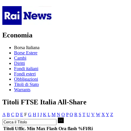
Economia
Borsa Italiana
Borse Estere
Cambi
Diritti
Fondi italiani
Fondi esteri
Obbligazioni
Titoli di Stato
Warrants
Titoli FTSE Italia All-Share
A
B
C
D
E
F
G
H
I
J
K
L
M
N
O
P
Q
R
S
T
U
V
W
X
Y
Z
Titoli
Uffic.
Min
Max
Flash
Ora flash
%Fl/Ri