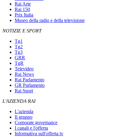
Rai Arte
Rai 150
Prix Italia
Museo della radio e della televisione
NOTIZIE E SPORT
Tg1
Tg2
Tg3
GRR
TgR
Televideo
Rai News
Rai Parlamento
GR Parlamento
Rai Sport
L'AZIENDA RAI
L'azienda
Il gruppo
Corporate governance
I canali e l'offerta
Informativa sull'offerta tv