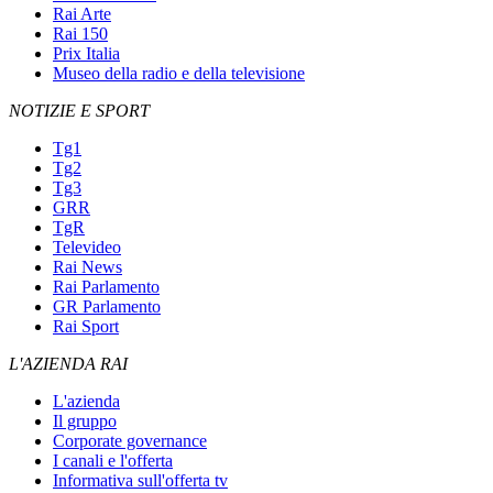
Rai Arte
Rai 150
Prix Italia
Museo della radio e della televisione
NOTIZIE E SPORT
Tg1
Tg2
Tg3
GRR
TgR
Televideo
Rai News
Rai Parlamento
GR Parlamento
Rai Sport
L'AZIENDA RAI
L'azienda
Il gruppo
Corporate governance
I canali e l'offerta
Informativa sull'offerta tv