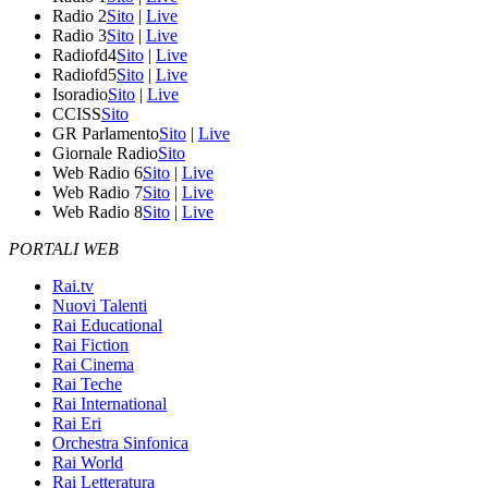
Radio 2
Sito
|
Live
Radio 3
Sito
|
Live
Radiofd4
Sito
|
Live
Radiofd5
Sito
|
Live
Isoradio
Sito
|
Live
CCISS
Sito
GR Parlamento
Sito
|
Live
Giornale Radio
Sito
Web Radio 6
Sito
|
Live
Web Radio 7
Sito
|
Live
Web Radio 8
Sito
|
Live
PORTALI WEB
Rai.tv
Nuovi Talenti
Rai Educational
Rai Fiction
Rai Cinema
Rai Teche
Rai International
Rai Eri
Orchestra Sinfonica
Rai World
Rai Letteratura