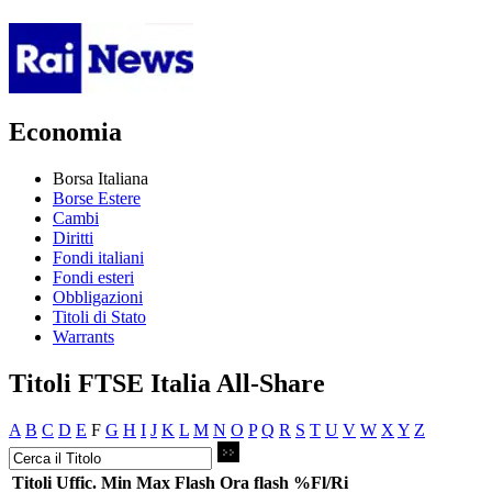
Economia
Borsa Italiana
Borse Estere
Cambi
Diritti
Fondi italiani
Fondi esteri
Obbligazioni
Titoli di Stato
Warrants
Titoli FTSE Italia All-Share
A
B
C
D
E
F
G
H
I
J
K
L
M
N
O
P
Q
R
S
T
U
V
W
X
Y
Z
Titoli
Uffic.
Min
Max
Flash
Ora flash
%Fl/Ri