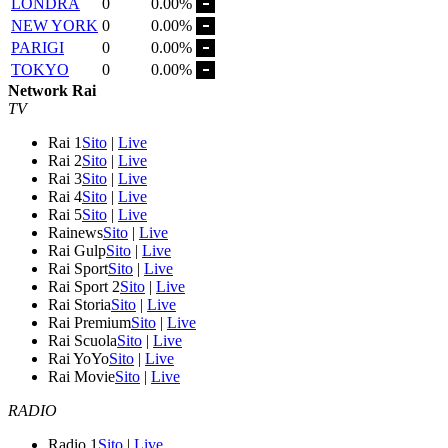
LONDRA
0
0.00%
NEW YORK
0
0.00%
PARIGI
0
0.00%
TOKYO
0
0.00%
Network Rai
TV
Rai 1
Sito
|
Live
Rai 2
Sito
|
Live
Rai 3
Sito
|
Live
Rai 4
Sito
|
Live
Rai 5
Sito
|
Live
Rainews
Sito
|
Live
Rai Gulp
Sito
|
Live
Rai Sport
Sito
|
Live
Rai Sport 2
Sito
|
Live
Rai Storia
Sito
|
Live
Rai Premium
Sito
|
Live
Rai Scuola
Sito
|
Live
Rai YoYo
Sito
|
Live
Rai Movie
Sito
|
Live
RADIO
Radio 1
Sito
|
Live