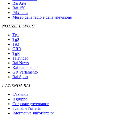
Rai Arte
Rai 150
Prix Italia
Museo della radio e della televisione
NOTIZIE E SPORT
Tg1
Tg2
Tg3
GRR
TgR
Televideo
Rai News
Rai Parlamento
GR Parlamento
Rai Sport
L'AZIENDA RAI
L'azienda
Il gruppo
Corporate governance
I canali e l'offerta
Informativa sull'offerta tv