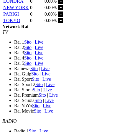
LONDRA
0
0.00%
NEW YORK
0
0.00%
PARIGI
0
0.00%
TOKYO
0
0.00%
Network Rai
TV
Rai 1
Sito
|
Live
Rai 2
Sito
|
Live
Rai 3
Sito
|
Live
Rai 4
Sito
|
Live
Rai 5
Sito
|
Live
Rainews
Sito
|
Live
Rai Gulp
Sito
|
Live
Rai Sport
Sito
|
Live
Rai Sport 2
Sito
|
Live
Rai Storia
Sito
|
Live
Rai Premium
Sito
|
Live
Rai Scuola
Sito
|
Live
Rai YoYo
Sito
|
Live
Rai Movie
Sito
|
Live
RADIO
Radio 1
Sito
|
Live