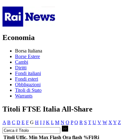
Economia
Borsa Italiana
Borse Estere
Cambi
Diritti
Fondi italiani
Fondi esteri
Obbligazioni
Titoli di Stato
Warrants
Titoli FTSE Italia All-Share
A
B
C
D
E
F
G
H
I
J
K
L
M
N
O
P
Q
R
S
T
U
V
W
X
Y
Z
Titoli
Uffic.
Min
Max
Flash
Ora flash
%Fl/Ri