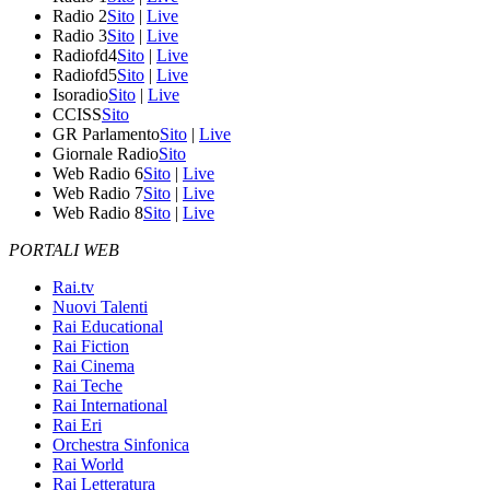
Radio 2
Sito
|
Live
Radio 3
Sito
|
Live
Radiofd4
Sito
|
Live
Radiofd5
Sito
|
Live
Isoradio
Sito
|
Live
CCISS
Sito
GR Parlamento
Sito
|
Live
Giornale Radio
Sito
Web Radio 6
Sito
|
Live
Web Radio 7
Sito
|
Live
Web Radio 8
Sito
|
Live
PORTALI WEB
Rai.tv
Nuovi Talenti
Rai Educational
Rai Fiction
Rai Cinema
Rai Teche
Rai International
Rai Eri
Orchestra Sinfonica
Rai World
Rai Letteratura