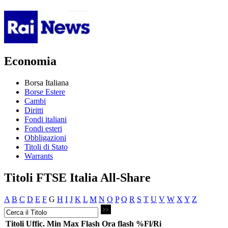
Economia
Borsa Italiana
Borse Estere
Cambi
Diritti
Fondi italiani
Fondi esteri
Obbligazioni
Titoli di Stato
Warrants
Titoli FTSE Italia All-Share
A
B
C
D
E
F
G
H
I
J
K
L
M
N
O
P
Q
R
S
T
U
V
W
X
Y
Z
Titoli
Uffic.
Min
Max
Flash
Ora flash
%Fl/Ri