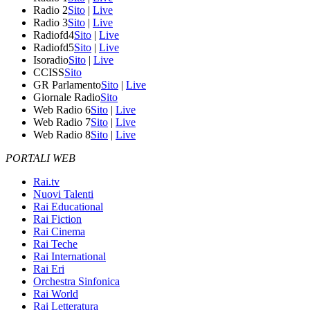
Radio 2
Sito
|
Live
Radio 3
Sito
|
Live
Radiofd4
Sito
|
Live
Radiofd5
Sito
|
Live
Isoradio
Sito
|
Live
CCISS
Sito
GR Parlamento
Sito
|
Live
Giornale Radio
Sito
Web Radio 6
Sito
|
Live
Web Radio 7
Sito
|
Live
Web Radio 8
Sito
|
Live
PORTALI WEB
Rai.tv
Nuovi Talenti
Rai Educational
Rai Fiction
Rai Cinema
Rai Teche
Rai International
Rai Eri
Orchestra Sinfonica
Rai World
Rai Letteratura