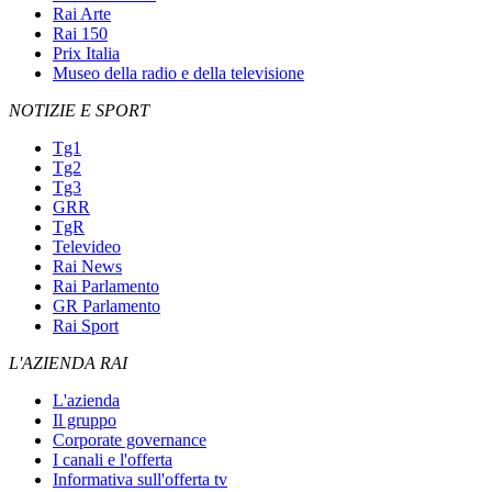
Rai Arte
Rai 150
Prix Italia
Museo della radio e della televisione
NOTIZIE E SPORT
Tg1
Tg2
Tg3
GRR
TgR
Televideo
Rai News
Rai Parlamento
GR Parlamento
Rai Sport
L'AZIENDA RAI
L'azienda
Il gruppo
Corporate governance
I canali e l'offerta
Informativa sull'offerta tv