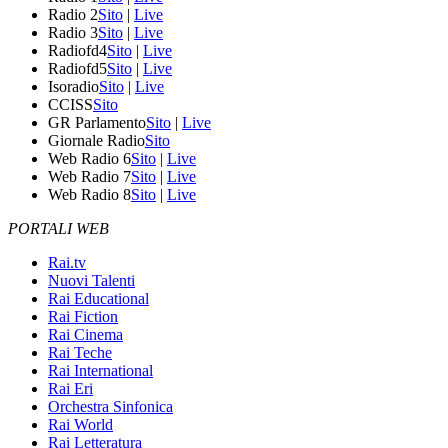
Radio 2
Sito
|
Live
Radio 3
Sito
|
Live
Radiofd4
Sito
|
Live
Radiofd5
Sito
|
Live
Isoradio
Sito
|
Live
CCISS
Sito
GR Parlamento
Sito
|
Live
Giornale Radio
Sito
Web Radio 6
Sito
|
Live
Web Radio 7
Sito
|
Live
Web Radio 8
Sito
|
Live
PORTALI WEB
Rai.tv
Nuovi Talenti
Rai Educational
Rai Fiction
Rai Cinema
Rai Teche
Rai International
Rai Eri
Orchestra Sinfonica
Rai World
Rai Letteratura