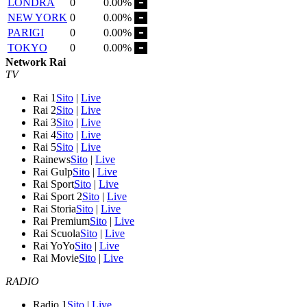
LONDRA
0
0.00%
NEW YORK
0
0.00%
PARIGI
0
0.00%
TOKYO
0
0.00%
Network Rai
TV
Rai 1
Sito
|
Live
Rai 2
Sito
|
Live
Rai 3
Sito
|
Live
Rai 4
Sito
|
Live
Rai 5
Sito
|
Live
Rainews
Sito
|
Live
Rai Gulp
Sito
|
Live
Rai Sport
Sito
|
Live
Rai Sport 2
Sito
|
Live
Rai Storia
Sito
|
Live
Rai Premium
Sito
|
Live
Rai Scuola
Sito
|
Live
Rai YoYo
Sito
|
Live
Rai Movie
Sito
|
Live
RADIO
Radio 1
Sito
|
Live