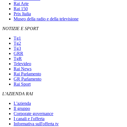
Rai Arte
Rai 150
Prix Italia
Museo della radio e della televisione
NOTIZIE E SPORT
Tg1
Tg2
Tg3
GRR
TgR
Televideo
Rai News
Rai Parlamento
GR Parlamento
Rai Sport
L'AZIENDA RAI
L'azienda
Il gruppo
Corporate governance
I canali e l'offerta
Informativa sull'offerta tv