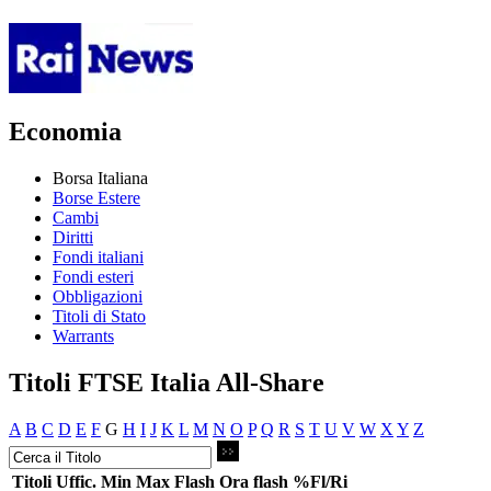
Economia
Borsa Italiana
Borse Estere
Cambi
Diritti
Fondi italiani
Fondi esteri
Obbligazioni
Titoli di Stato
Warrants
Titoli FTSE Italia All-Share
A
B
C
D
E
F
G
H
I
J
K
L
M
N
O
P
Q
R
S
T
U
V
W
X
Y
Z
Titoli
Uffic.
Min
Max
Flash
Ora flash
%Fl/Ri