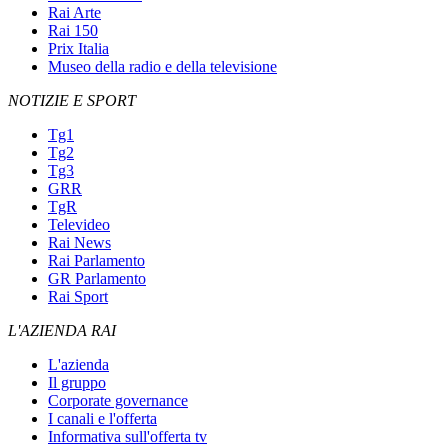
Rai Arte
Rai 150
Prix Italia
Museo della radio e della televisione
NOTIZIE E SPORT
Tg1
Tg2
Tg3
GRR
TgR
Televideo
Rai News
Rai Parlamento
GR Parlamento
Rai Sport
L'AZIENDA RAI
L'azienda
Il gruppo
Corporate governance
I canali e l'offerta
Informativa sull'offerta tv