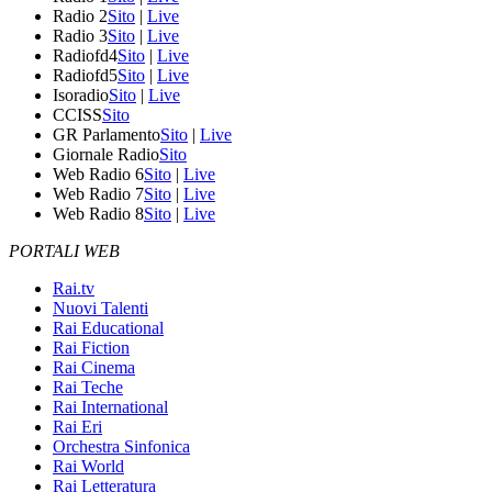
Radio 2
Sito
|
Live
Radio 3
Sito
|
Live
Radiofd4
Sito
|
Live
Radiofd5
Sito
|
Live
Isoradio
Sito
|
Live
CCISS
Sito
GR Parlamento
Sito
|
Live
Giornale Radio
Sito
Web Radio 6
Sito
|
Live
Web Radio 7
Sito
|
Live
Web Radio 8
Sito
|
Live
PORTALI WEB
Rai.tv
Nuovi Talenti
Rai Educational
Rai Fiction
Rai Cinema
Rai Teche
Rai International
Rai Eri
Orchestra Sinfonica
Rai World
Rai Letteratura