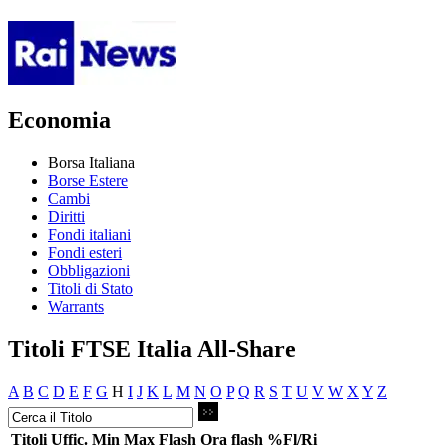
Economia
Borsa Italiana
Borse Estere
Cambi
Diritti
Fondi italiani
Fondi esteri
Obbligazioni
Titoli di Stato
Warrants
Titoli FTSE Italia All-Share
A
B
C
D
E
F
G
H
I
J
K
L
M
N
O
P
Q
R
S
T
U
V
W
X
Y
Z
Titoli
Uffic.
Min
Max
Flash
Ora flash
%Fl/Ri