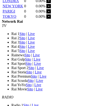
LONDRA
0
0.00%
NEW YORK
0
0.00%
PARIGI
0
0.00%
TOKYO
0
0.00%
Network Rai
TV
Rai 1
Sito
|
Live
Rai 2
Sito
|
Live
Rai 3
Sito
|
Live
Rai 4
Sito
|
Live
Rai 5
Sito
|
Live
Rainews
Sito
|
Live
Rai Gulp
Sito
|
Live
Rai Sport
Sito
|
Live
Rai Sport 2
Sito
|
Live
Rai Storia
Sito
|
Live
Rai Premium
Sito
|
Live
Rai Scuola
Sito
|
Live
Rai YoYo
Sito
|
Live
Rai Movie
Sito
|
Live
RADIO
Radio 1
Sito
|
Live