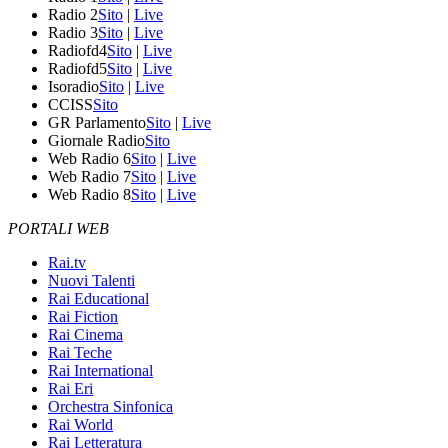
Radio 2
Sito
|
Live
Radio 3
Sito
|
Live
Radiofd4
Sito
|
Live
Radiofd5
Sito
|
Live
Isoradio
Sito
|
Live
CCISS
Sito
GR Parlamento
Sito
|
Live
Giornale Radio
Sito
Web Radio 6
Sito
|
Live
Web Radio 7
Sito
|
Live
Web Radio 8
Sito
|
Live
PORTALI WEB
Rai.tv
Nuovi Talenti
Rai Educational
Rai Fiction
Rai Cinema
Rai Teche
Rai International
Rai Eri
Orchestra Sinfonica
Rai World
Rai Letteratura