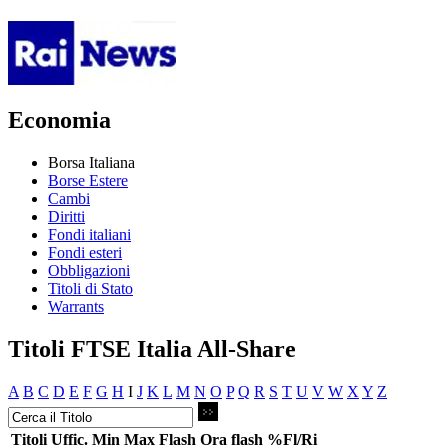
Economia
Borsa Italiana
Borse Estere
Cambi
Diritti
Fondi italiani
Fondi esteri
Obbligazioni
Titoli di Stato
Warrants
Titoli FTSE Italia All-Share
A
B
C
D
E
F
G
H
I
J
K
L
M
N
O
P
Q
R
S
T
U
V
W
X
Y
Z
Titoli
Uffic.
Min
Max
Flash
Ora flash
%Fl/Ri