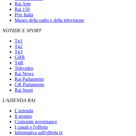
Rai Arte
Rai 150
Prix Italia
Museo della radio e della televisione
NOTIZIE E SPORT
Tg1
Tg2
Tg3
GRR
TgR
Televideo
Rai News
Rai Parlamento
GR Parlamento
Rai Sport
L'AZIENDA RAI
L'azienda
Il gruppo
Corporate governance
I canali e l'offerta
Informativa sull'offerta tv