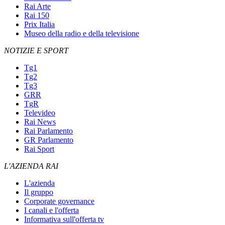
Rai Arte
Rai 150
Prix Italia
Museo della radio e della televisione
NOTIZIE E SPORT
Tg1
Tg2
Tg3
GRR
TgR
Televideo
Rai News
Rai Parlamento
GR Parlamento
Rai Sport
L'AZIENDA RAI
L'azienda
Il gruppo
Corporate governance
I canali e l'offerta
Informativa sull'offerta tv