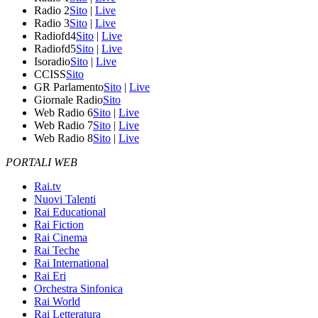
Radio 2
Sito
|
Live
Radio 3
Sito
|
Live
Radiofd4
Sito
|
Live
Radiofd5
Sito
|
Live
Isoradio
Sito
|
Live
CCISS
Sito
GR Parlamento
Sito
|
Live
Giornale Radio
Sito
Web Radio 6
Sito
|
Live
Web Radio 7
Sito
|
Live
Web Radio 8
Sito
|
Live
PORTALI WEB
Rai.tv
Nuovi Talenti
Rai Educational
Rai Fiction
Rai Cinema
Rai Teche
Rai International
Rai Eri
Orchestra Sinfonica
Rai World
Rai Letteratura