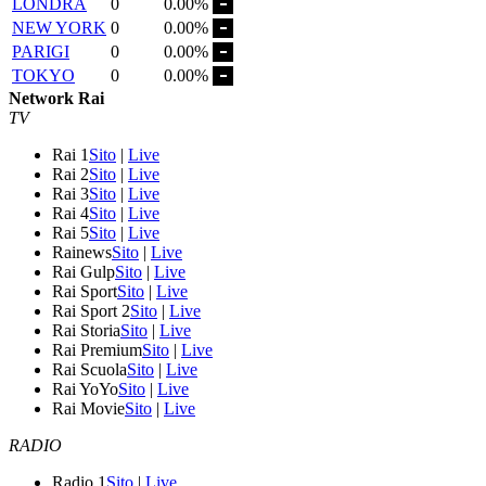
LONDRA
0
0.00%
NEW YORK
0
0.00%
PARIGI
0
0.00%
TOKYO
0
0.00%
Network Rai
TV
Rai 1
Sito
|
Live
Rai 2
Sito
|
Live
Rai 3
Sito
|
Live
Rai 4
Sito
|
Live
Rai 5
Sito
|
Live
Rainews
Sito
|
Live
Rai Gulp
Sito
|
Live
Rai Sport
Sito
|
Live
Rai Sport 2
Sito
|
Live
Rai Storia
Sito
|
Live
Rai Premium
Sito
|
Live
Rai Scuola
Sito
|
Live
Rai YoYo
Sito
|
Live
Rai Movie
Sito
|
Live
RADIO
Radio 1
Sito
|
Live