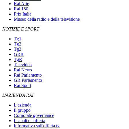
Rai Arte
Rai 150
Prix Italia
Museo della radio e della televisione
NOTIZIE E SPORT
Tg1
Tg2
Tg3
GRR
TgR
Televideo
Rai News
Rai Parlamento
GR Parlamento
Rai Sport
L'AZIENDA RAI
L'azienda
Il gruppo
Corporate governance
I canali e l'offerta
Informativa sull'offerta tv