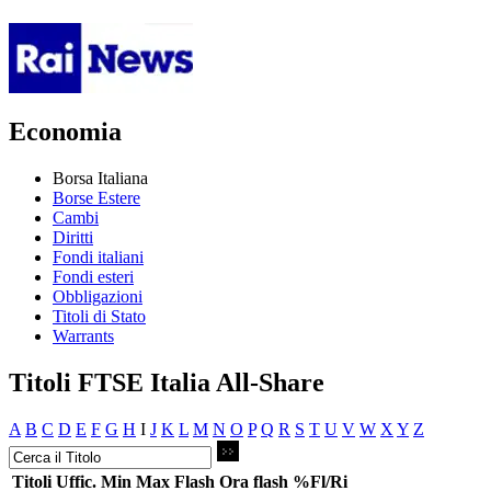
Economia
Borsa Italiana
Borse Estere
Cambi
Diritti
Fondi italiani
Fondi esteri
Obbligazioni
Titoli di Stato
Warrants
Titoli FTSE Italia All-Share
A
B
C
D
E
F
G
H
I
J
K
L
M
N
O
P
Q
R
S
T
U
V
W
X
Y
Z
Titoli
Uffic.
Min
Max
Flash
Ora flash
%Fl/Ri