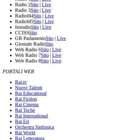
Radio 2
Sito
|
Live
Radio 3
Sito
|
Live
Radiofd4
Sito
|
Live
Radiofd5
Sito
|
Live
Isoradio
Sito
|
Live
CCISS
Sito
GR Parlamento
Sito
|
Live
Giornale Radio
Sito
Web Radio 6
Sito
|
Live
Web Radio 7
Sito
|
Live
Web Radio 8
Sito
|
Live
PORTALI WEB
Rai.tv
Nuovi Talenti
Rai Educational
Rai Fiction
Rai Cinema
Rai Teche
Rai International
Rai Eri
Orchestra Sinfonica
Rai World
Rai Letteratura