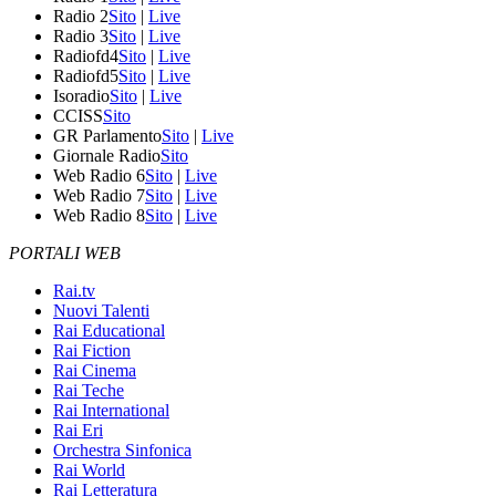
Radio 2
Sito
|
Live
Radio 3
Sito
|
Live
Radiofd4
Sito
|
Live
Radiofd5
Sito
|
Live
Isoradio
Sito
|
Live
CCISS
Sito
GR Parlamento
Sito
|
Live
Giornale Radio
Sito
Web Radio 6
Sito
|
Live
Web Radio 7
Sito
|
Live
Web Radio 8
Sito
|
Live
PORTALI WEB
Rai.tv
Nuovi Talenti
Rai Educational
Rai Fiction
Rai Cinema
Rai Teche
Rai International
Rai Eri
Orchestra Sinfonica
Rai World
Rai Letteratura