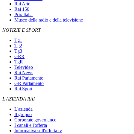
Rai Arte
Rai 150
Prix Italia
Museo della radio e della televisione
NOTIZIE E SPORT
Tg1
Tg2
Tg3
GRR
TgR
Televideo
Rai News
Rai Parlamento
GR Parlamento
Rai Sport
L'AZIENDA RAI
L'azienda
Il gruppo
Corporate governance
I canali e l'offerta
Informativa sull'offerta tv