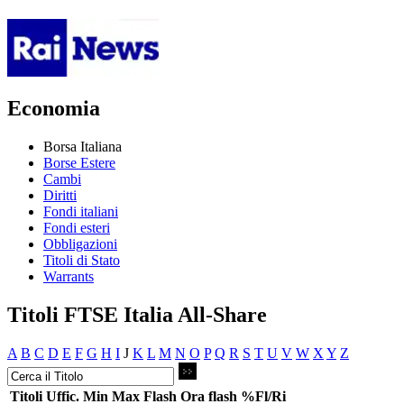
Economia
Borsa Italiana
Borse Estere
Cambi
Diritti
Fondi italiani
Fondi esteri
Obbligazioni
Titoli di Stato
Warrants
Titoli FTSE Italia All-Share
A
B
C
D
E
F
G
H
I
J
K
L
M
N
O
P
Q
R
S
T
U
V
W
X
Y
Z
Titoli
Uffic.
Min
Max
Flash
Ora flash
%Fl/Ri