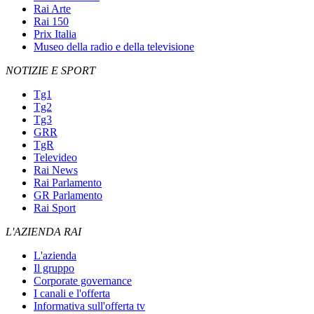
Rai Arte
Rai 150
Prix Italia
Museo della radio e della televisione
NOTIZIE E SPORT
Tg1
Tg2
Tg3
GRR
TgR
Televideo
Rai News
Rai Parlamento
GR Parlamento
Rai Sport
L'AZIENDA RAI
L'azienda
Il gruppo
Corporate governance
I canali e l'offerta
Informativa sull'offerta tv