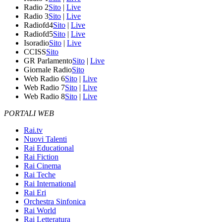
Radio 2
Sito
|
Live
Radio 3
Sito
|
Live
Radiofd4
Sito
|
Live
Radiofd5
Sito
|
Live
Isoradio
Sito
|
Live
CCISS
Sito
GR Parlamento
Sito
|
Live
Giornale Radio
Sito
Web Radio 6
Sito
|
Live
Web Radio 7
Sito
|
Live
Web Radio 8
Sito
|
Live
PORTALI WEB
Rai.tv
Nuovi Talenti
Rai Educational
Rai Fiction
Rai Cinema
Rai Teche
Rai International
Rai Eri
Orchestra Sinfonica
Rai World
Rai Letteratura