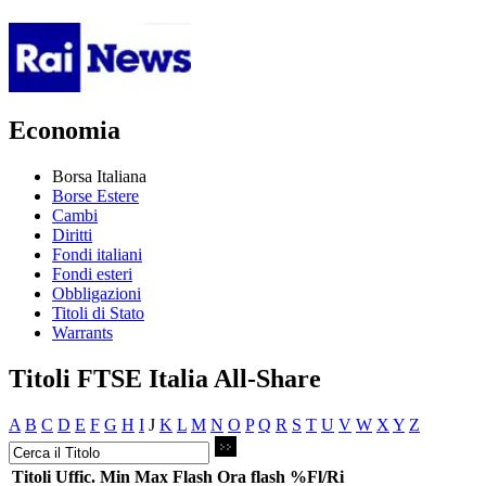
Economia
Borsa Italiana
Borse Estere
Cambi
Diritti
Fondi italiani
Fondi esteri
Obbligazioni
Titoli di Stato
Warrants
Titoli FTSE Italia All-Share
A
B
C
D
E
F
G
H
I
J
K
L
M
N
O
P
Q
R
S
T
U
V
W
X
Y
Z
Titoli
Uffic.
Min
Max
Flash
Ora flash
%Fl/Ri