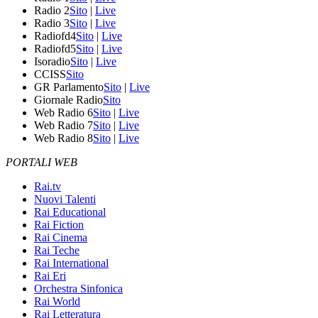
Radio 2
Sito
|
Live
Radio 3
Sito
|
Live
Radiofd4
Sito
|
Live
Radiofd5
Sito
|
Live
Isoradio
Sito
|
Live
CCISS
Sito
GR Parlamento
Sito
|
Live
Giornale Radio
Sito
Web Radio 6
Sito
|
Live
Web Radio 7
Sito
|
Live
Web Radio 8
Sito
|
Live
PORTALI WEB
Rai.tv
Nuovi Talenti
Rai Educational
Rai Fiction
Rai Cinema
Rai Teche
Rai International
Rai Eri
Orchestra Sinfonica
Rai World
Rai Letteratura