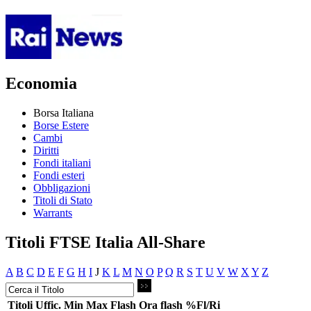
Economia
Borsa Italiana
Borse Estere
Cambi
Diritti
Fondi italiani
Fondi esteri
Obbligazioni
Titoli di Stato
Warrants
Titoli FTSE Italia All-Share
A
B
C
D
E
F
G
H
I
J
K
L
M
N
O
P
Q
R
S
T
U
V
W
X
Y
Z
Titoli
Uffic.
Min
Max
Flash
Ora flash
%Fl/Ri