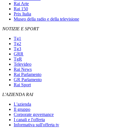
Rai Arte
Rai 150
Prix Italia
Museo della radio e della televisione
NOTIZIE E SPORT
Tg1
Tg2
Tg3
GRR
TgR
Televideo
Rai News
Rai Parlamento
GR Parlamento
Rai Sport
L'AZIENDA RAI
L'azienda
Il gruppo
Corporate governance
I canali e l'offerta
Informativa sull'offerta tv