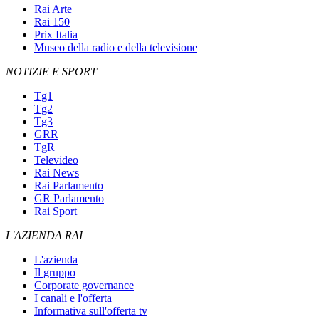
Rai Arte
Rai 150
Prix Italia
Museo della radio e della televisione
NOTIZIE E SPORT
Tg1
Tg2
Tg3
GRR
TgR
Televideo
Rai News
Rai Parlamento
GR Parlamento
Rai Sport
L'AZIENDA RAI
L'azienda
Il gruppo
Corporate governance
I canali e l'offerta
Informativa sull'offerta tv