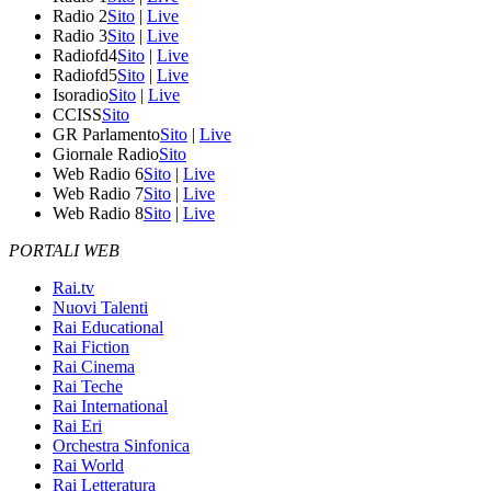
Radio 2
Sito
|
Live
Radio 3
Sito
|
Live
Radiofd4
Sito
|
Live
Radiofd5
Sito
|
Live
Isoradio
Sito
|
Live
CCISS
Sito
GR Parlamento
Sito
|
Live
Giornale Radio
Sito
Web Radio 6
Sito
|
Live
Web Radio 7
Sito
|
Live
Web Radio 8
Sito
|
Live
PORTALI WEB
Rai.tv
Nuovi Talenti
Rai Educational
Rai Fiction
Rai Cinema
Rai Teche
Rai International
Rai Eri
Orchestra Sinfonica
Rai World
Rai Letteratura