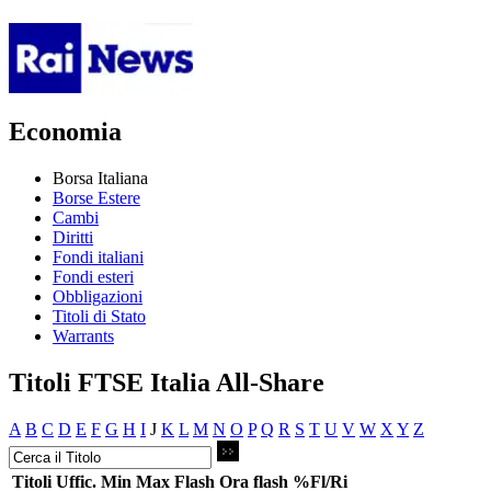
Economia
Borsa Italiana
Borse Estere
Cambi
Diritti
Fondi italiani
Fondi esteri
Obbligazioni
Titoli di Stato
Warrants
Titoli FTSE Italia All-Share
A
B
C
D
E
F
G
H
I
J
K
L
M
N
O
P
Q
R
S
T
U
V
W
X
Y
Z
Titoli
Uffic.
Min
Max
Flash
Ora flash
%Fl/Ri