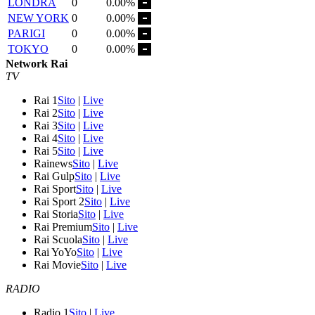
LONDRA
0
0.00%
NEW YORK
0
0.00%
PARIGI
0
0.00%
TOKYO
0
0.00%
Network Rai
TV
Rai 1
Sito
|
Live
Rai 2
Sito
|
Live
Rai 3
Sito
|
Live
Rai 4
Sito
|
Live
Rai 5
Sito
|
Live
Rainews
Sito
|
Live
Rai Gulp
Sito
|
Live
Rai Sport
Sito
|
Live
Rai Sport 2
Sito
|
Live
Rai Storia
Sito
|
Live
Rai Premium
Sito
|
Live
Rai Scuola
Sito
|
Live
Rai YoYo
Sito
|
Live
Rai Movie
Sito
|
Live
RADIO
Radio 1
Sito
|
Live