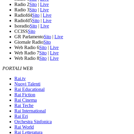
Radio 2
Sito
|
Live
Radio 3
Sito
|
Live
Radiofd4
Sito
|
Live
Radiofd5
Sito
|
Live
Isoradio
Sito
|
Live
CCISS
Sito
GR Parlamento
Sito
|
Live
Giornale Radio
Sito
Web Radio 6
Sito
|
Live
Web Radio 7
Sito
|
Live
Web Radio 8
Sito
|
Live
PORTALI WEB
Rai.tv
Nuovi Talenti
Rai Educational
Rai Fiction
Rai Cinema
Rai Teche
Rai International
Rai Eri
Orchestra Sinfonica
Rai World
Rai Letteratura