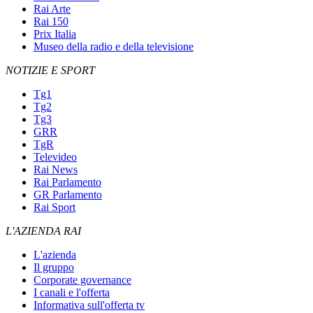
Rai Arte
Rai 150
Prix Italia
Museo della radio e della televisione
NOTIZIE E SPORT
Tg1
Tg2
Tg3
GRR
TgR
Televideo
Rai News
Rai Parlamento
GR Parlamento
Rai Sport
L'AZIENDA RAI
L'azienda
Il gruppo
Corporate governance
I canali e l'offerta
Informativa sull'offerta tv