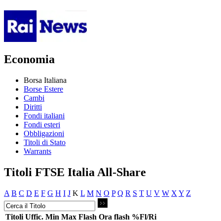
Economia
Borsa Italiana
Borse Estere
Cambi
Diritti
Fondi italiani
Fondi esteri
Obbligazioni
Titoli di Stato
Warrants
Titoli FTSE Italia All-Share
A
B
C
D
E
F
G
H
I
J
K
L
M
N
O
P
Q
R
S
T
U
V
W
X
Y
Z
Titoli
Uffic.
Min
Max
Flash
Ora flash
%Fl/Ri