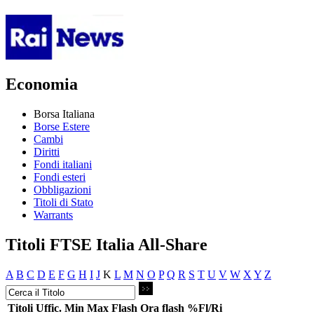
Economia
Borsa Italiana
Borse Estere
Cambi
Diritti
Fondi italiani
Fondi esteri
Obbligazioni
Titoli di Stato
Warrants
Titoli FTSE Italia All-Share
A
B
C
D
E
F
G
H
I
J
K
L
M
N
O
P
Q
R
S
T
U
V
W
X
Y
Z
Titoli
Uffic.
Min
Max
Flash
Ora flash
%Fl/Ri