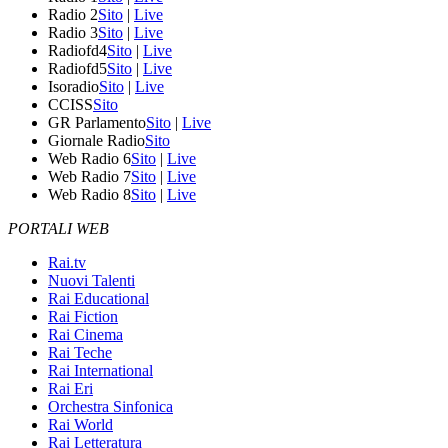
Radio 2
Sito
|
Live
Radio 3
Sito
|
Live
Radiofd4
Sito
|
Live
Radiofd5
Sito
|
Live
Isoradio
Sito
|
Live
CCISS
Sito
GR Parlamento
Sito
|
Live
Giornale Radio
Sito
Web Radio 6
Sito
|
Live
Web Radio 7
Sito
|
Live
Web Radio 8
Sito
|
Live
PORTALI WEB
Rai.tv
Nuovi Talenti
Rai Educational
Rai Fiction
Rai Cinema
Rai Teche
Rai International
Rai Eri
Orchestra Sinfonica
Rai World
Rai Letteratura