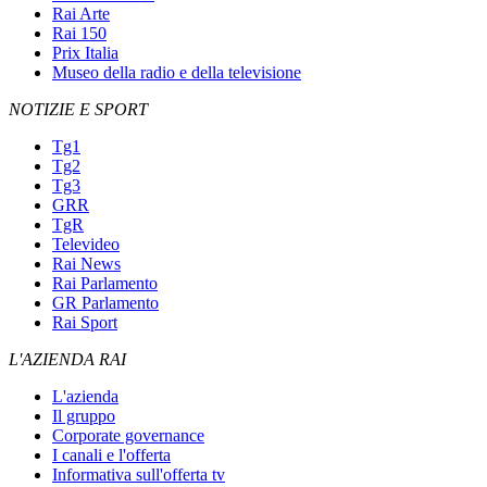
Rai Arte
Rai 150
Prix Italia
Museo della radio e della televisione
NOTIZIE E SPORT
Tg1
Tg2
Tg3
GRR
TgR
Televideo
Rai News
Rai Parlamento
GR Parlamento
Rai Sport
L'AZIENDA RAI
L'azienda
Il gruppo
Corporate governance
I canali e l'offerta
Informativa sull'offerta tv