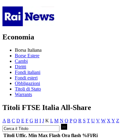
Economia
Borsa Italiana
Borse Estere
Cambi
Diritti
Fondi italiani
Fondi esteri
Obbligazioni
Titoli di Stato
Warrants
Titoli FTSE Italia All-Share
A
B
C
D
E
F
G
H
I
J
K
L
M
N
O
P
Q
R
S
T
U
V
W
X
Y
Z
Titoli
Uffic.
Min
Max
Flash
Ora flash
%Fl/Ri