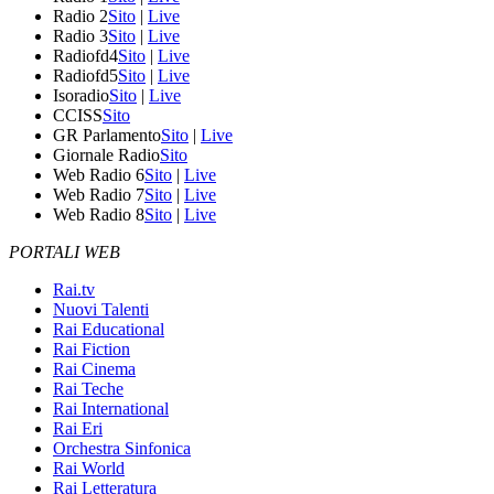
Radio 2
Sito
|
Live
Radio 3
Sito
|
Live
Radiofd4
Sito
|
Live
Radiofd5
Sito
|
Live
Isoradio
Sito
|
Live
CCISS
Sito
GR Parlamento
Sito
|
Live
Giornale Radio
Sito
Web Radio 6
Sito
|
Live
Web Radio 7
Sito
|
Live
Web Radio 8
Sito
|
Live
PORTALI WEB
Rai.tv
Nuovi Talenti
Rai Educational
Rai Fiction
Rai Cinema
Rai Teche
Rai International
Rai Eri
Orchestra Sinfonica
Rai World
Rai Letteratura