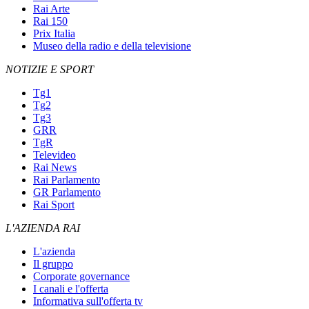
Rai Arte
Rai 150
Prix Italia
Museo della radio e della televisione
NOTIZIE E SPORT
Tg1
Tg2
Tg3
GRR
TgR
Televideo
Rai News
Rai Parlamento
GR Parlamento
Rai Sport
L'AZIENDA RAI
L'azienda
Il gruppo
Corporate governance
I canali e l'offerta
Informativa sull'offerta tv