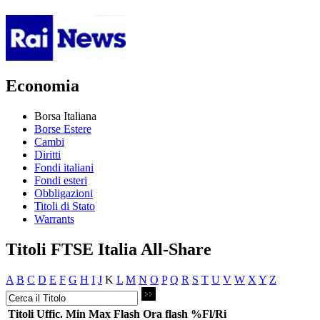
Economia
Borsa Italiana
Borse Estere
Cambi
Diritti
Fondi italiani
Fondi esteri
Obbligazioni
Titoli di Stato
Warrants
Titoli FTSE Italia All-Share
A
B
C
D
E
F
G
H
I
J
K
L
M
N
O
P
Q
R
S
T
U
V
W
X
Y
Z
Titoli
Uffic.
Min
Max
Flash
Ora flash
%Fl/Ri