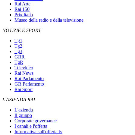
Rai Arte
Rai 150
Prix Italia
Museo della radio e della televisione
NOTIZIE E SPORT
Tg1
Tg2
Tg3
GRR
TgR
Televideo
Rai News
Rai Parlamento
GR Parlamento
Rai Sport
L'AZIENDA RAI
L'azienda
Il gruppo
Corporate governance
I canali e l'offerta
Informativa sull'offerta tv