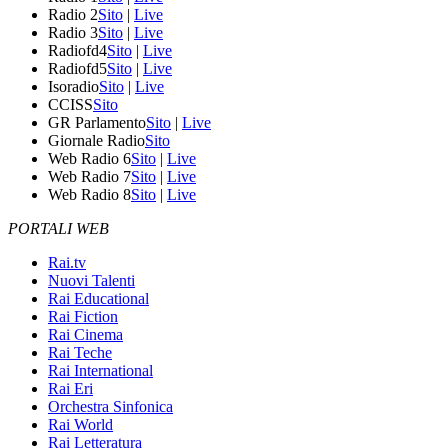
Radio 2
Sito
|
Live
Radio 3
Sito
|
Live
Radiofd4
Sito
|
Live
Radiofd5
Sito
|
Live
Isoradio
Sito
|
Live
CCISS
Sito
GR Parlamento
Sito
|
Live
Giornale Radio
Sito
Web Radio 6
Sito
|
Live
Web Radio 7
Sito
|
Live
Web Radio 8
Sito
|
Live
PORTALI WEB
Rai.tv
Nuovi Talenti
Rai Educational
Rai Fiction
Rai Cinema
Rai Teche
Rai International
Rai Eri
Orchestra Sinfonica
Rai World
Rai Letteratura