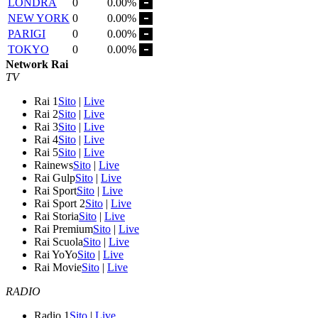
LONDRA
0
0.00%
NEW YORK
0
0.00%
PARIGI
0
0.00%
TOKYO
0
0.00%
Network Rai
TV
Rai 1
Sito
|
Live
Rai 2
Sito
|
Live
Rai 3
Sito
|
Live
Rai 4
Sito
|
Live
Rai 5
Sito
|
Live
Rainews
Sito
|
Live
Rai Gulp
Sito
|
Live
Rai Sport
Sito
|
Live
Rai Sport 2
Sito
|
Live
Rai Storia
Sito
|
Live
Rai Premium
Sito
|
Live
Rai Scuola
Sito
|
Live
Rai YoYo
Sito
|
Live
Rai Movie
Sito
|
Live
RADIO
Radio 1
Sito
|
Live