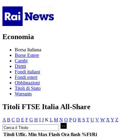
Economia
Borsa Italiana
Borse Estere
Cambi
Diritti
Fondi italiani
Fondi esteri
Obbligazioni
Titoli di Stato
Warrants
Titoli FTSE Italia All-Share
A
B
C
D
E
F
G
H
I
J
K
L
M
N
O
P
Q
R
S
T
U
V
W
X
Y
Z
Titoli
Uffic.
Min
Max
Flash
Ora flash
%Fl/Ri