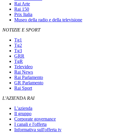
Rai Arte
Rai 150
Prix Italia
Museo della radio e della televisione
NOTIZIE E SPORT
Tg1
Tg2
Tg3
GRR
TgR
Televideo
Rai News
Rai Parlamento
GR Parlamento
Rai Sport
L'AZIENDA RAI
L'azienda
Il gruppo
Corporate governance
I canali e l'offerta
Informativa sull'offerta tv