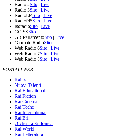
Radio 2
Sito
|
Live
Radio 3
Sito
|
Live
Radiofd4
Sito
|
Live
Radiofd5
Sito
|
Live
Isoradio
Sito
|
Live
CCISS
Sito
GR Parlamento
Sito
|
Live
Giornale Radio
Sito
Web Radio 6
Sito
|
Live
Web Radio 7
Sito
|
Live
Web Radio 8
Sito
|
Live
PORTALI WEB
Rai.tv
Nuovi Talenti
Rai Educational
Rai Fiction
Rai Cinema
Rai Teche
Rai International
Rai Eri
Orchestra Sinfonica
Rai World
Rai Letteratura