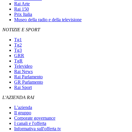
Rai Arte
Rai 150
Prix Italia
Museo della radio e della televisione
NOTIZIE E SPORT
Tg1
Tg2
Tg3
GRR
TgR
Televideo
Rai News
Rai Parlamento
GR Parlamento
Rai Sport
L'AZIENDA RAI
L'azienda
Il gruppo
Corporate governance
I canali e l'offerta
Informativa sull'offerta tv