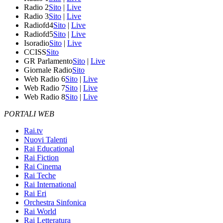
Radio 2
Sito
|
Live
Radio 3
Sito
|
Live
Radiofd4
Sito
|
Live
Radiofd5
Sito
|
Live
Isoradio
Sito
|
Live
CCISS
Sito
GR Parlamento
Sito
|
Live
Giornale Radio
Sito
Web Radio 6
Sito
|
Live
Web Radio 7
Sito
|
Live
Web Radio 8
Sito
|
Live
PORTALI WEB
Rai.tv
Nuovi Talenti
Rai Educational
Rai Fiction
Rai Cinema
Rai Teche
Rai International
Rai Eri
Orchestra Sinfonica
Rai World
Rai Letteratura