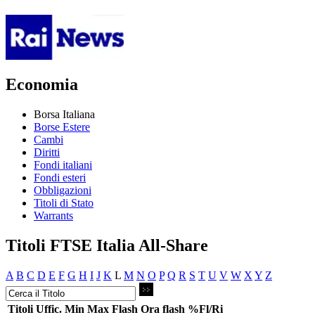
Economia
Borsa Italiana
Borse Estere
Cambi
Diritti
Fondi italiani
Fondi esteri
Obbligazioni
Titoli di Stato
Warrants
Titoli FTSE Italia All-Share
A
B
C
D
E
F
G
H
I
J
K
L
M
N
O
P
Q
R
S
T
U
V
W
X
Y
Z
Titoli
Uffic.
Min
Max
Flash
Ora flash
%Fl/Ri