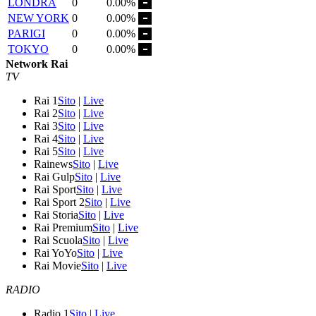
LONDRA
0
0.00%
NEW YORK
0
0.00%
PARIGI
0
0.00%
TOKYO
0
0.00%
Network Rai
TV
Rai 1
Sito
|
Live
Rai 2
Sito
|
Live
Rai 3
Sito
|
Live
Rai 4
Sito
|
Live
Rai 5
Sito
|
Live
Rainews
Sito
|
Live
Rai Gulp
Sito
|
Live
Rai Sport
Sito
|
Live
Rai Sport 2
Sito
|
Live
Rai Storia
Sito
|
Live
Rai Premium
Sito
|
Live
Rai Scuola
Sito
|
Live
Rai YoYo
Sito
|
Live
Rai Movie
Sito
|
Live
RADIO
Radio 1
Sito
|
Live