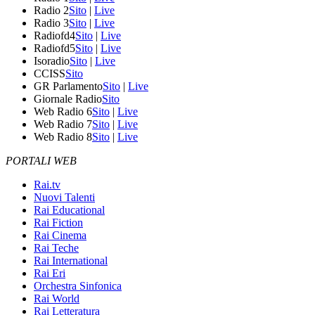
Radio 2
Sito
|
Live
Radio 3
Sito
|
Live
Radiofd4
Sito
|
Live
Radiofd5
Sito
|
Live
Isoradio
Sito
|
Live
CCISS
Sito
GR Parlamento
Sito
|
Live
Giornale Radio
Sito
Web Radio 6
Sito
|
Live
Web Radio 7
Sito
|
Live
Web Radio 8
Sito
|
Live
PORTALI WEB
Rai.tv
Nuovi Talenti
Rai Educational
Rai Fiction
Rai Cinema
Rai Teche
Rai International
Rai Eri
Orchestra Sinfonica
Rai World
Rai Letteratura