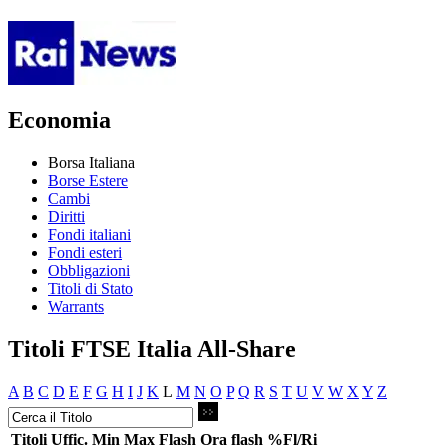
Economia
Borsa Italiana
Borse Estere
Cambi
Diritti
Fondi italiani
Fondi esteri
Obbligazioni
Titoli di Stato
Warrants
Titoli FTSE Italia All-Share
A
B
C
D
E
F
G
H
I
J
K
L
M
N
O
P
Q
R
S
T
U
V
W
X
Y
Z
Titoli
Uffic.
Min
Max
Flash
Ora flash
%Fl/Ri