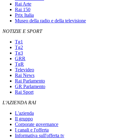
Rai Arte
Rai 150
Prix Italia
Museo della radio e della televisione
NOTIZIE E SPORT
Tg1
Tg2
Tg3
GRR
TgR
Televideo
Rai News
Rai Parlamento
GR Parlamento
Rai Sport
L'AZIENDA RAI
L'azienda
Il gruppo
Corporate governance
I canali e l'offerta
Informativa sull'offerta tv