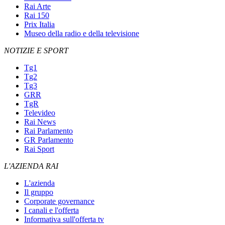
Rai Arte
Rai 150
Prix Italia
Museo della radio e della televisione
NOTIZIE E SPORT
Tg1
Tg2
Tg3
GRR
TgR
Televideo
Rai News
Rai Parlamento
GR Parlamento
Rai Sport
L'AZIENDA RAI
L'azienda
Il gruppo
Corporate governance
I canali e l'offerta
Informativa sull'offerta tv