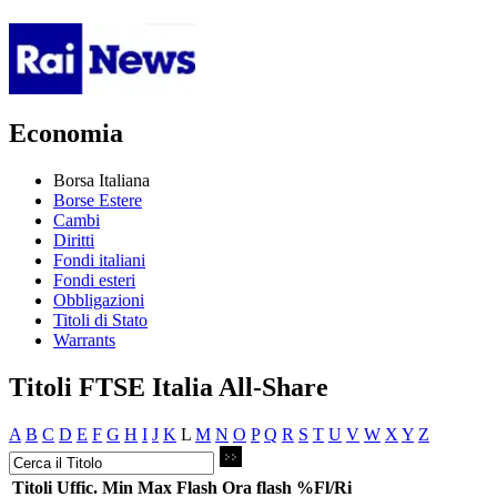
Economia
Borsa Italiana
Borse Estere
Cambi
Diritti
Fondi italiani
Fondi esteri
Obbligazioni
Titoli di Stato
Warrants
Titoli FTSE Italia All-Share
A
B
C
D
E
F
G
H
I
J
K
L
M
N
O
P
Q
R
S
T
U
V
W
X
Y
Z
Titoli
Uffic.
Min
Max
Flash
Ora flash
%Fl/Ri