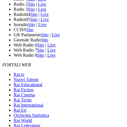
Radio 2
Sito
|
Live
Radio 3
Sito
|
Live
Radiofd4
Sito
|
Live
Radiofd5
Sito
|
Live
Isoradio
Sito
|
Live
CCISS
Sito
GR Parlamento
Sito
|
Live
Giornale Radio
Sito
Web Radio 6
Sito
|
Live
Web Radio 7
Sito
|
Live
Web Radio 8
Sito
|
Live
PORTALI WEB
Rai.tv
Nuovi Talenti
Rai Educational
Rai Fiction
Rai Cinema
Rai Teche
Rai International
Rai Eri
Orchestra Sinfonica
Rai World
Rai Letteratura