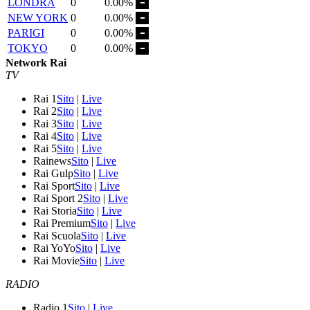
LONDRA
0
0.00%
NEW YORK
0
0.00%
PARIGI
0
0.00%
TOKYO
0
0.00%
Network Rai
TV
Rai 1
Sito
|
Live
Rai 2
Sito
|
Live
Rai 3
Sito
|
Live
Rai 4
Sito
|
Live
Rai 5
Sito
|
Live
Rainews
Sito
|
Live
Rai Gulp
Sito
|
Live
Rai Sport
Sito
|
Live
Rai Sport 2
Sito
|
Live
Rai Storia
Sito
|
Live
Rai Premium
Sito
|
Live
Rai Scuola
Sito
|
Live
Rai YoYo
Sito
|
Live
Rai Movie
Sito
|
Live
RADIO
Radio 1
Sito
|
Live